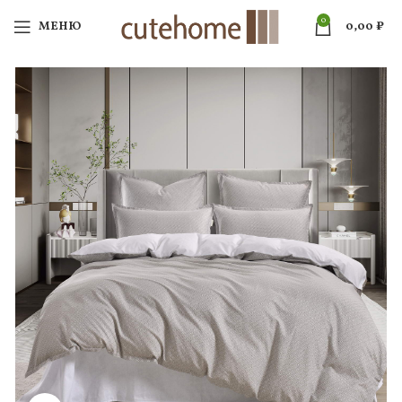
0
МЕНЮ
0,00
₽