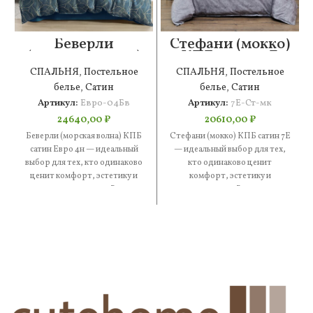
Беверли
Стефани (мокко)
(морская волна)
КПБ сатин 7Е
КПБ сатин Евро
СПАЛЬНЯ
,
Постельное
СПАЛЬНЯ
,
Постельное
4н
белье
,
Сатин
белье
,
Сатин
Артикул:
Евро-04Бв
Артикул:
7Е-Ст-мк
24640,00
₽
20610,00
₽
Беверли (морская волна) КПБ
Стефани (мокко) КПБ сатин 7Е
сатин Евро 4н — идеальный
— идеальный выбор для тех,
выбор для тех, кто одинаково
кто одинаково ценит
ценит комфорт, эстетику и
комфорт, эстетику и
практичность. В
практичность. В составе —