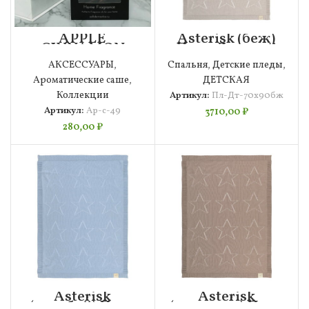
APPLE
Asterisk (беж)
CINNAMON
Плед Детский
Ароматическое
70х90
АКСЕССУАРЫ
,
Спальня
,
Детские пледы
,
саше
Ароматические саше
,
ДЕТСКАЯ
Коллекции
Артикул:
Пл-Дт-70х90бж
Артикул:
Ар-с-49
3710,00
₽
280,00
₽
Asterisk
Asterisk
(голубой) Плед
(карамель) Плед