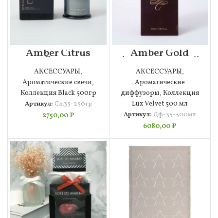
Amber Citrus
Amber Gold
Свеча
Ароматический
Ароматическая
диффузор
АКСЕССУАРЫ
,
АКСЕССУАРЫ
,
(250гр)
(500мл)
Ароматические свечи
,
Ароматические
Коллекция Black 500гр
диффузоры
,
Коллекция
Артикул:
Св.35-250гр
Lux Velvet 500 мл
Артикул:
Дф-35-500мл
2750,00
₽
6080,00
₽