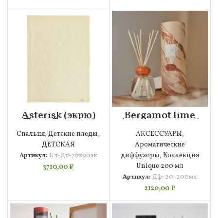
Asterisk (экрю)
Bergamot lime
Плед Детский
Ароматический
70х90
диффузор (200
Спальня
,
Детские пледы
,
АКСЕССУАРЫ
,
мл)
ДЕТСКАЯ
Ароматические
Артикул:
Пл-Дт-70х90эк
диффузоры
,
Коллекция
Unique 200 мл
3710,00
₽
Артикул:
Дф-20-200мл
2120,00
₽