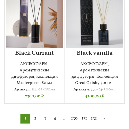
Black Currant
Black vanilla
Ароматический
Ароматический
диффузор
диффузор
АКСЕССУАРЫ
,
АКСЕССУАРЫ
,
(180мл)
(500мл)
Ароматические
Ароматические
диффузоры
,
Коллекция
диффузоры
,
Коллекция
Masterpiece 180 мл
Great Gatsby 500 мл
Артикул:
Дф-13-180мл
Артикул:
Дф-14-500мл
2360,00
₽
4300,00
₽
1
2
3
4
…
130
131
132
→