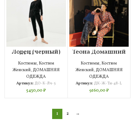
Лорен (черный)
Теона Домашний
ХL Костюм
костюм размер
велюровый
L/48
Костюмы
,
Костюм
Костюмы
,
Костюм
Женский
,
ДОМАШНЯЯ
Женский
,
ДОМАШНЯЯ
ОДЕЖДА
ОДЕЖДА
Артикул:
ДО-К-Лч-5
Артикул:
ДК-Ж-Тн-48-L
5430,00
₽
9160,00
₽
1
2
→