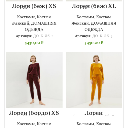
Лорен (беж) XS
Лорен (беж) ХL
Костюм
Костюм
велюровый
велюровый
Костюмы
,
Костюм
Костюмы
,
Костюм
Женский
,
ДОМАШНЯЯ
Женский
,
ДОМАШНЯЯ
ОДЕЖДА
ОДЕЖДА
Артикул:
ДО-К-Лб-1
Артикул:
ДО-К-Лб-5
5430,00
₽
5430,00
₽
Лорен (бордо) XS
Лорен
Костюм
(горчичный) S
велюровый
Костюм
Костюмы
,
Костюм
Костюмы
,
Костюм
велюровый