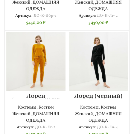
Женский
,
ДОМАШНЯЯ
Женский
,
ДОМАШНЯЯ
ОДЕЖДА
ОДЕЖДА
Артикул:
ДО-К-Лбр-1
Артикул:
ДО-К-Лг-2
5430,00
₽
5430,00
₽
Лорен
Лорен (черный)
(горчичный) XS
L Костюм
Костюм
велюровый
Костюмы
,
Костюм
Костюмы
,
Костюм
велюровый
Женский
,
ДОМАШНЯЯ
Женский
,
ДОМАШНЯЯ
ОДЕЖДА
ОДЕЖДА
Артикул:
ДО-К-Лг-1
Артикул:
ДО-К-Лч-4