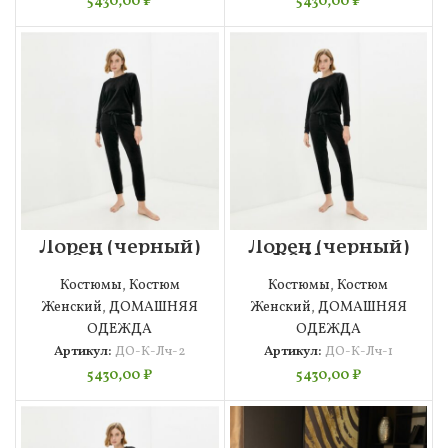
5430,00
₽
5430,00
₽
Лорен (черный)
Лорен (черный)
S Костюм
XS Костюм
велюровый
велюровый
Костюмы
,
Костюм
Костюмы
,
Костюм
Женский
,
ДОМАШНЯЯ
Женский
,
ДОМАШНЯЯ
ОДЕЖДА
ОДЕЖДА
Артикул:
ДО-К-Лч-2
Артикул:
ДО-К-Лч-1
5430,00
₽
5430,00
₽