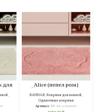
к для
Alice (пепел роза)
0
Коврик для ванной
60х100
нной
,
ВАННАЯ
,
Коврики для ванной
,
Одиночные коврики
00
Артикул:
КВ-Ал-3-60х100