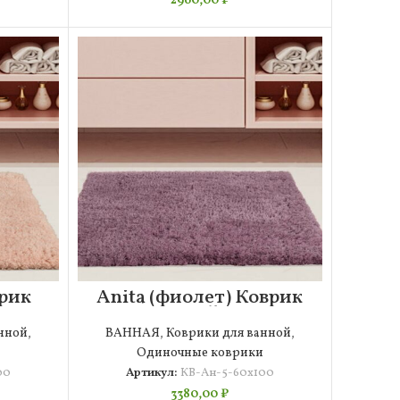
2960,00
₽
врик
Anita (фиолет) Коврик
100
для ванной 60х100
нной
,
ВАННАЯ
,
Коврики для ванной
,
Одиночные коврики
00
Артикул:
КВ-Ан-5-60х100
3380,00
₽