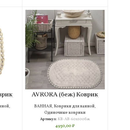
врик
AVRORA (беж) Коврик
вной
для ванной кружевной
60х100см
нной
,
ВАННАЯ
,
Коврики для ванной
,
Одиночные коврики
Артикул:
КВ-АВ-60х100бж
4930,00
₽