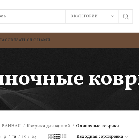
В КАТЕГОРИИ
НАС
СВЯЗАТЬСЯ С НАМИ
иночные ковр
ВАННАЯ
Коврики для ванной
Одиночные коврики
ь
9
12
18
24