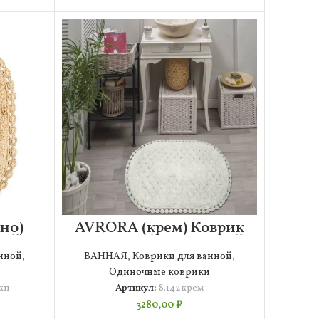
но)
AVRORA (крем) Коврик
ной
для ванной кружевной
00см
50х70см
нной
,
ВАННАЯ
,
Коврики для ванной
,
Одиночные коврики
кп
Артикул:
S.142крем
3280,00
₽