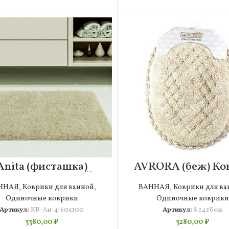
Anita (фисташка)
AVRORA (беж) Ко
оврик для ванной
для ванной круже
60х100
50х70см
ННАЯ
,
Коврики для ванной
,
ВАННАЯ
,
Коврики для ва
Одиночные коврики
Одиночные коврики
Артикул:
КВ-Ан-4-60х100
Артикул:
S.142беж
3380,00
₽
3280,00
₽