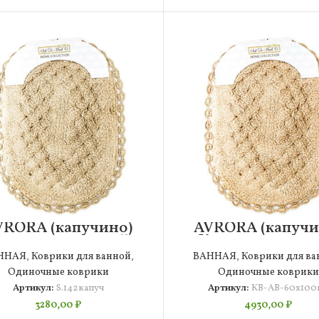
VRORA (капучино)
AVRORA (капучи
оврик для ванной
Коврик для ван
ружевной 50х70см
кружевной 60х1
ННАЯ
,
Коврики для ванной
,
ВАННАЯ
,
Коврики для ва
Одиночные коврики
Одиночные коврики
Артикул:
S.142капуч
Артикул:
КВ-АВ-60х100
3280,00
₽
4930,00
₽