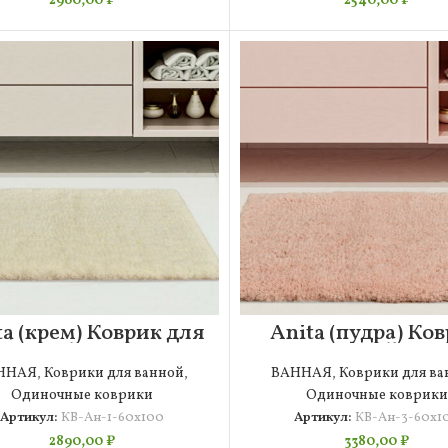
2960,00
₽
2540,00
₽
ta (крем) Коврик для
Anita (пудра) Ко
ванной 60х100
для ванной 60х
ННАЯ
,
Коврики для ванной
,
ВАННАЯ
,
Коврики для ва
Одиночные коврики
Одиночные коврики
Артикул:
КВ-Ан-1-60х100
Артикул:
КВ-Ан-3-60х1
2890,00
₽
3380,00
₽