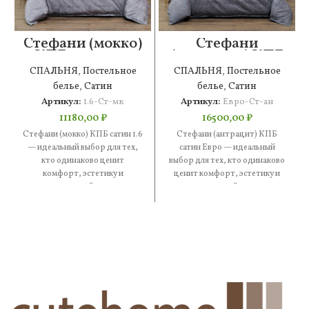
Стефани (мокко)
Стефани
КПБ сатин 1.6
(антрацит) КПБ
сатин Евро
СПАЛЬНЯ
,
Постельное
СПАЛЬНЯ
,
Постельное
белье
,
Сатин
белье
,
Сатин
Артикул:
1.6-Ст-мк
Артикул:
Евро-Ст-ан
11180,00
₽
16500,00
₽
Стефани (мокко) КПБ сатин 1.6
Стефани (антрацит) КПБ
— идеальный выбор для тех,
сатин Евро — идеальный
кто одинаково ценит
выбор для тех, кто одинаково
комфорт, эстетику и
ценит комфорт, эстетику и
практичность. В составе —
практичность. В составе —