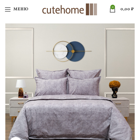
0
МЕНЮ
0,00
₽