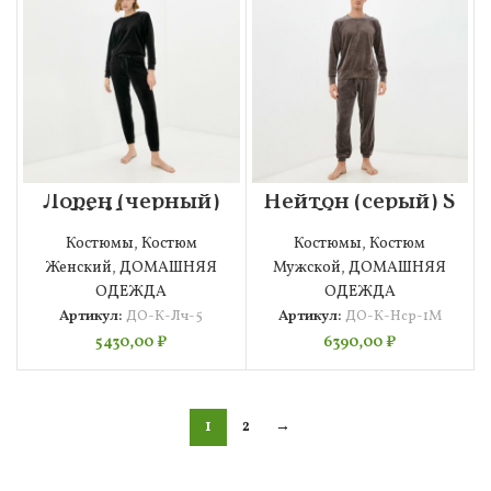
Лорен (черный)
Нейтон (серый) S
ХL Костюм
Костюм
велюровый
Мужской
Костюмы
,
Костюм
Костюмы
,
Костюм
Женский
,
ДОМАШНЯЯ
Мужской
,
ДОМАШНЯЯ
ОДЕЖДА
ОДЕЖДА
Артикул:
ДО-К-Лч-5
Артикул:
ДО-К-Нср-1М
5430,00
₽
6390,00
₽
1
2
→