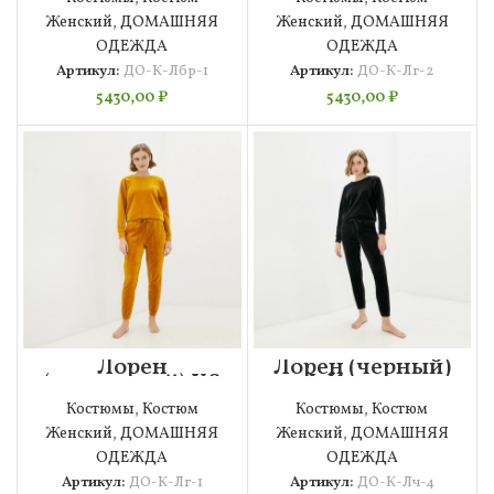
велюровый
Женский
,
ДОМАШНЯЯ
Женский
,
ДОМАШНЯЯ
ОДЕЖДА
ОДЕЖДА
Артикул:
ДО-К-Лбр-1
Артикул:
ДО-К-Лг-2
5430,00
₽
5430,00
₽
Лорен
Лорен (черный)
(горчичный) XS
L Костюм
Костюм
велюровый
Костюмы
,
Костюм
Костюмы
,
Костюм
велюровый
Женский
,
ДОМАШНЯЯ
Женский
,
ДОМАШНЯЯ
ОДЕЖДА
ОДЕЖДА
Артикул:
ДО-К-Лг-1
Артикул:
ДО-К-Лч-4