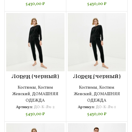
5430,00
₽
5430,00
₽
Лорен (черный)
Лорен (черный)
S Костюм
XS Костюм
велюровый
велюровый
Костюмы
,
Костюм
Костюмы
,
Костюм
Женский
,
ДОМАШНЯЯ
Женский
,
ДОМАШНЯЯ
ОДЕЖДА
ОДЕЖДА
Артикул:
ДО-К-Лч-2
Артикул:
ДО-К-Лч-1
5430,00
₽
5430,00
₽