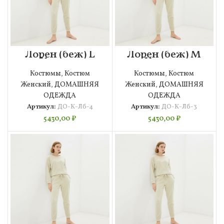
Лорен (беж) L
Лорен (беж) M
Костюм
Костюм
велюровый
велюровый
Костюмы
,
Костюм
Костюмы
,
Костюм
Женский
,
ДОМАШНЯЯ
Женский
,
ДОМАШНЯЯ
ОДЕЖДА
ОДЕЖДА
Артикул:
ДО-К-Лб-4
Артикул:
ДО-К-Лб-3
5430,00
₽
5430,00
₽