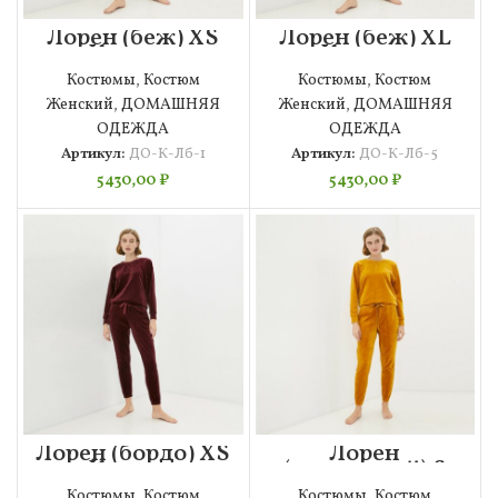
Лорен (беж) XS
Лорен (беж) ХL
Костюм
Костюм
велюровый
велюровый
Костюмы
,
Костюм
Костюмы
,
Костюм
Женский
,
ДОМАШНЯЯ
Женский
,
ДОМАШНЯЯ
ОДЕЖДА
ОДЕЖДА
Артикул:
ДО-К-Лб-1
Артикул:
ДО-К-Лб-5
5430,00
₽
5430,00
₽
Лорен (бордо) XS
Лорен
Костюм
(горчичный) S
велюровый
Костюм
Костюмы
,
Костюм
Костюмы
,
Костюм