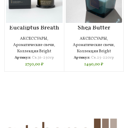
Eucaliptus Breath
Shea Butter
Свеча
Свеча
Ароматическая
Ароматическая
АКСЕССУАРЫ
,
АКСЕССУАРЫ
,
(250гр)
(220гр)
Ароматические свечи
,
Ароматические свечи
,
Коллекция Bright
Коллекция Bright
Артикул:
Св.36-250гр
Артикул:
Св.25-220гр
2750,00
₽
1490,00
₽