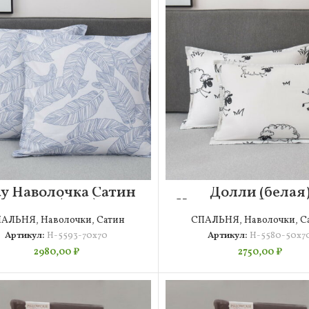
ау Наволочка Сатин
Долли (белая
70х70 (2шт)
Наволочка Сатин 
(2шт)
ПАЛЬНЯ
,
Наволочки
,
Сатин
СПАЛЬНЯ
,
Наволочки
,
С
Артикул:
Н-5593-70х70
Артикул:
Н-5580-50х7
2980,00
₽
2750,00
₽