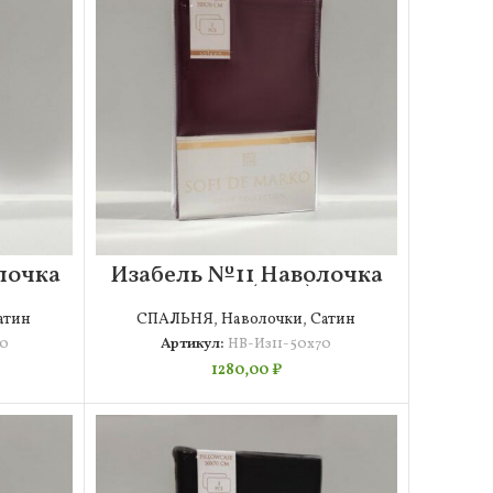
лочка
Изабель №11 Наволочка
50х70 (2шт)
атин
СПАЛЬНЯ
,
Наволочки
,
Сатин
70
Артикул:
НВ-Из11-50х70
1280,00
₽