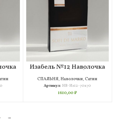
лочка
Изабель №12 Наволочка
70х70 (2шт)
атин
СПАЛЬНЯ
,
Наволочки
,
Сатин
70
Артикул:
НВ-Из12-70х70
1610,00
₽
6
→