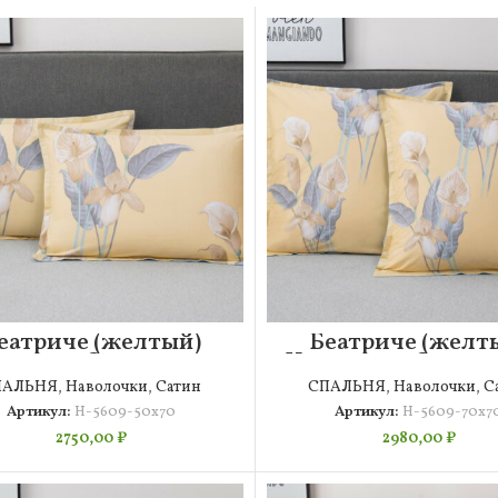
еатриче (желтый)
Беатриче (желт
олочка Сатин 50х70
Наволочка Сатин 
(2шт)
(2шт)
ПАЛЬНЯ
,
Наволочки
,
Сатин
СПАЛЬНЯ
,
Наволочки
,
С
Артикул:
Н-5609-50х70
Артикул:
Н-5609-70х7
2750,00
₽
2980,00
₽