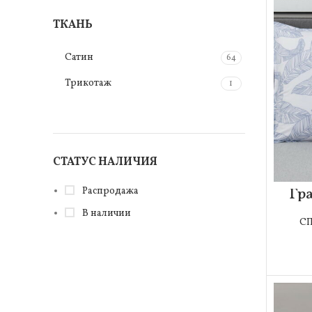
Красный
ТКАНЬ
2
Лиловый
3
Сатин
64
Оранжевый
2
Трикотаж
1
Персиковый
1
Светло беж
2
Синий
5
СТАТУС НАЛИЧИЯ
Терракотовый
2
Гр
Распродажа
Фиолетовый
2
В наличии
С
Черный
5