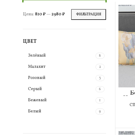
Цена:
810 ₽
—
2980 ₽
ФИЛЬТРАЦИЯ
ЦВЕТ
Зелёный
8
Малахит
2
Розовый
3
Серый
6
Б
Нав
Бежевый
1
С
Белый
9
Желтый
4
Коричневый
7