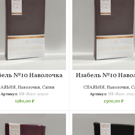
бель №10 Наволочка
Изабель №10 Наво
50х70 (2шт)
70х70 (2шт)
ПАЛЬНЯ
,
Наволочки
,
Сатин
СПАЛЬНЯ
,
Наволочки
,
С
Артикул:
НВ-Из10-50х70
Артикул:
НВ-Из10-70х
1280,00
₽
2300,00
₽