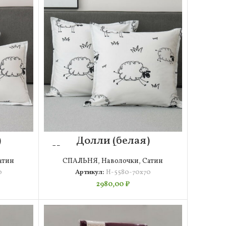
)
Долли (белая)
50х70
Наволочка Сатин 70х70
(2шт)
атин
СПАЛЬНЯ
,
Наволочки
,
Сатин
0
Артикул:
Н-5580-70х70
2980,00
₽