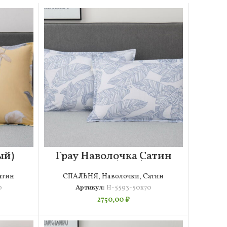
ый)
Грау Наволочка Сатин
70х70
50х70 (2шт)
атин
СПАЛЬНЯ
,
Наволочки
,
Сатин
0
Артикул:
Н-5593-50х70
2750,00
₽