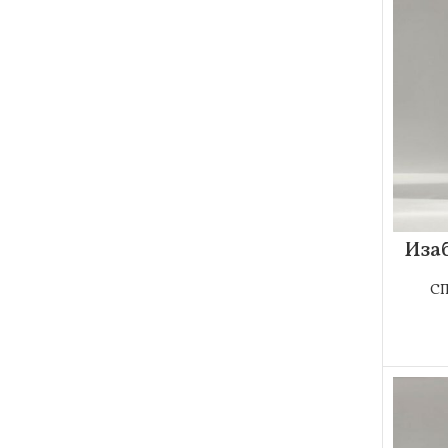
Иза
С