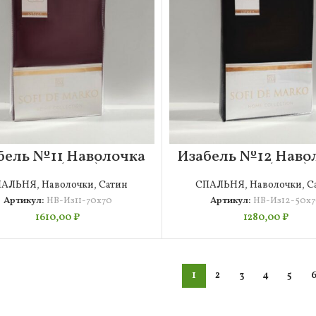
бель №11 Наволочка
Изабель №12 Наво
70х70 (2шт)
50х70 (2шт)
ПАЛЬНЯ
,
Наволочки
,
Сатин
СПАЛЬНЯ
,
Наволочки
,
С
Артикул:
НВ-Из11-70х70
Артикул:
НВ-Из12-50х
1610,00
₽
1280,00
₽
1
2
3
4
5