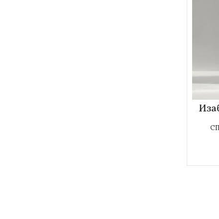
Иза
С