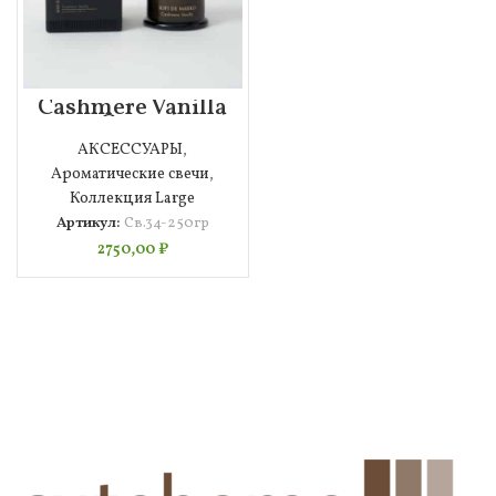
Cashmere Vanilla
Свеча
Ароматическая
АКСЕССУАРЫ
,
(250гр)
Ароматические свечи
,
Коллекция Large
Артикул:
Св.34-250гр
2750,00
₽