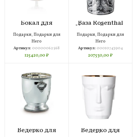
Бокал для
Ваза Rosenthal
коньяка Moser
Versace Барокко
Махарани 320
Дымка 16,6 см,
Подарки
,
Подарки для
Подарки
,
Подарки для
мл, 00000062568
h30 см, фарфор,
00010743904
Него
Него
Артикул:
00000062568
Артикул:
00010743904
125420,00
₽
207530,00
₽
Ведерко для
Ведерко для
льда 14см
льда Sieger by