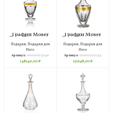
Графин Moser
Графин Moser
Леди Гамильтон
Леди Гамильтон
920 мл,
920 мл, п/к,
Подарки
,
Подарки для
Подарки
,
Подарки для
00000035146
00010700354
Него
Него
Артикул:
00000035146
Артикул:
00010700354
148240,00
₽
151648,00
₽