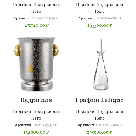
Schiavon
Furstenberg
Подарки
,
Подарки для
Подарки
,
Подарки для
Империал,
Прометей 20 см,
серебро 925пр,
фарфор,
Него
Него
00000059688
00010605171
Артикул:
00000059688
Артикул:
00010605171
471740,00
₽
293300,00
₽
Ведро для
Графин Lalique
шампанского
Louvre,
Bronza-magazin
хрусталь,
Подарки
,
Подарки для
Подарки
,
Подарки для
Артишок 18х4
00010546860
см, латунь,
Него
Него
белое, п/к,
Артикул:
00010739711
Артикул:
00010546860
00010739711
134000,00
₽
299500,00
₽