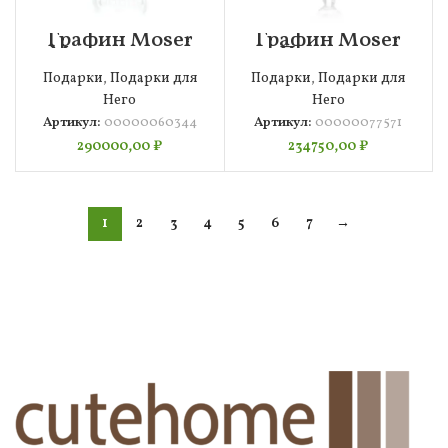
Графин Moser
Графин Moser
Махарани 1 л,
Паула 1 л,
00000060344
00000077571
Подарки
,
Подарки для
Подарки
,
Подарки для
Него
Него
Артикул:
00000060344
Артикул:
00000077571
290000,00
₽
234750,00
₽
1
2
3
4
5
6
7
→