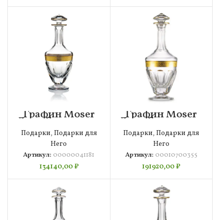
Графин Moser
Графин Moser
Леди Гамильтон
Леди Гамильтон
750 мл,
750 мл, п/к,
Подарки
,
Подарки для
Подарки
,
Подарки для
00000041181
00010700355
Него
Него
Артикул:
00000041181
Артикул:
00010700355
134140,00
₽
191920,00
₽