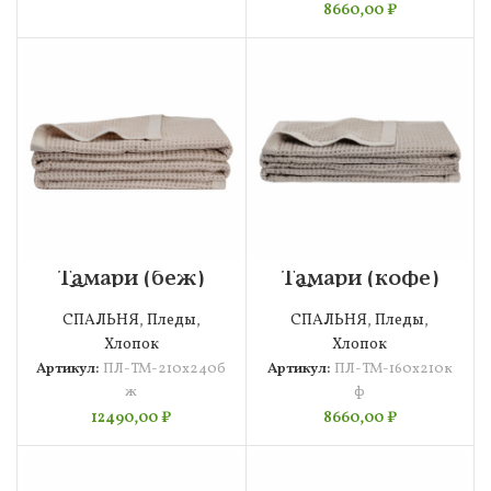
8660,00
₽
Тамари (беж)
Тамари (кофе)
Покрывало
Покрывало
210х240
160х210
СПАЛЬНЯ
,
Пледы
,
СПАЛЬНЯ
,
Пледы
,
Хлопок
Хлопок
Артикул:
ПЛ-ТМ-210х240б
Артикул:
ПЛ-ТМ-160х210к
ж
ф
12490,00
₽
8660,00
₽