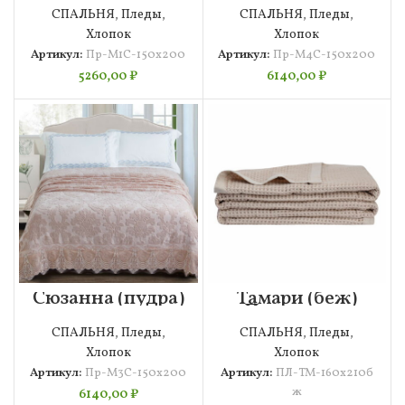
Покрывало
150х200
СПАЛЬНЯ
,
Пледы
,
СПАЛЬНЯ
,
Пледы
,
Махровая
Покрывало
Махровое
Хлопок
Хлопок
Артикул:
Пр-М1С-150х200
Артикул:
Пр-М4С-150х200
5260,00
₽
6140,00
₽
Сюзанна (пудра)
Тамари (беж)
150х200
Покрывало
Покрывало
160х210
СПАЛЬНЯ
,
Пледы
,
СПАЛЬНЯ
,
Пледы
,
Махровое
Хлопок
Хлопок
Артикул:
Пр-М3С-150х200
Артикул:
ПЛ-ТМ-160х210б
ж
6140,00
₽