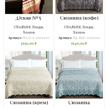
Оскар №3
Сюзанна (кофе)
Покрывало
150х200
200х220
Покрывало
СПАЛЬНЯ
,
Пледы
,
СПАЛЬНЯ
,
Пледы
,
Махровая
Хлопок
Хлопок
Артикул:
Пл-О-3-200х220
Артикул:
Пр-М5С-150х200
5630,00
₽
6140,00
₽
Сюзанна (крем)
Сюзанна
150х200
(ментол)