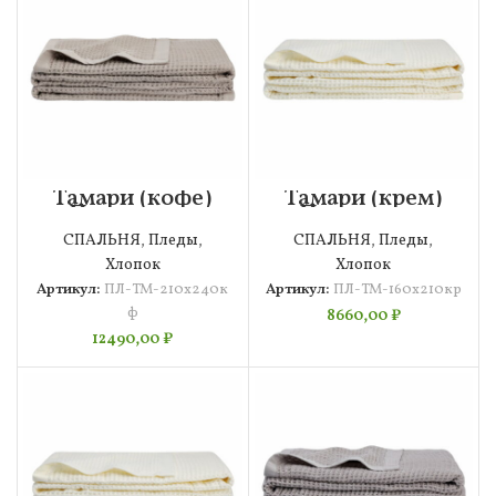
Тамари (кофе)
Тамари (крем)
Покрывало
Покрывало
210х240
160х210
СПАЛЬНЯ
,
Пледы
,
СПАЛЬНЯ
,
Пледы
,
Хлопок
Хлопок
Артикул:
ПЛ-ТМ-210х240к
Артикул:
ПЛ-ТМ-160х210кр
ф
8660,00
₽
12490,00
₽