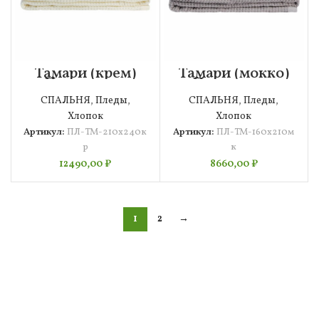
Тамари (крем)
Тамари (мокко)
Покрывало
Покрывало
210х240
160х210
СПАЛЬНЯ
,
Пледы
,
СПАЛЬНЯ
,
Пледы
,
Хлопок
Хлопок
Артикул:
ПЛ-ТМ-210х240к
Артикул:
ПЛ-ТМ-160х210м
р
к
12490,00
₽
8660,00
₽
1
2
→