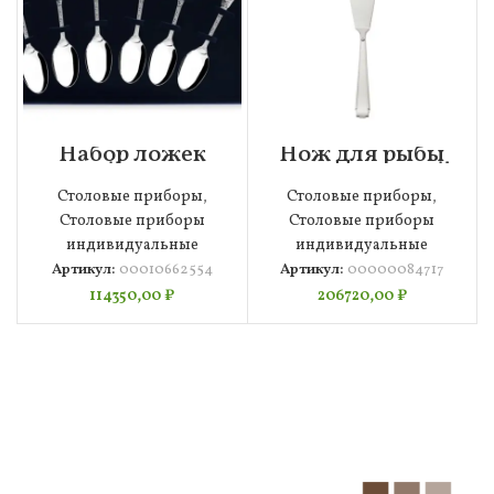
Набор ложек
Нож для рыбы
чайных в
сервировочный
футляре
Robbe&Berking
Столовые приборы
,
Столовые приборы
,
АргентА Classic
Арт-Деко 29,3
Фамильная 268,3
см, серебро 925,
Столовые приборы
Столовые приборы
г, 6 шт, серебро
00000084717
индивидуальные
индивидуальные
925, 00010662554
Артикул:
00010662554
Артикул:
00000084717
114350,00
₽
206720,00
₽