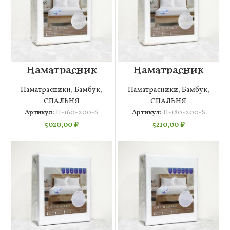
Наматрасник
Наматрасник
бамбук SDM
бамбук SDM
160×200
180×200
Наматрасники
,
Бамбук
,
Наматрасники
,
Бамбук
,
СПАЛЬНЯ
СПАЛЬНЯ
Артикул:
Н-160-200-S
Артикул:
Н-180-200-S
5020,00
₽
5210,00
₽