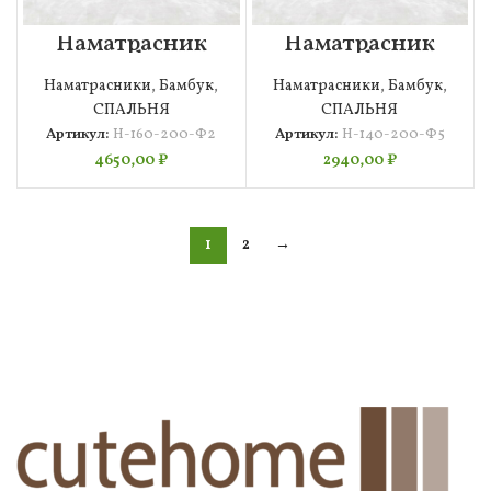
Наматрасник
Наматрасник
корал флис2
корал флис5
160×200
140×200
Наматрасники
,
Бамбук
,
Наматрасники
,
Бамбук
,
СПАЛЬНЯ
СПАЛЬНЯ
Артикул:
Н-160-200-Ф2
Артикул:
Н-140-200-Ф5
4650,00
₽
2940,00
₽
1
2
→