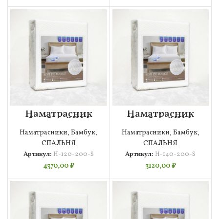
Наматрасник
Наматрасник
бамбук SDM
бамбук SDM
120×200
140×200
Наматрасники
,
Бамбук
,
Наматрасники
,
Бамбук
,
СПАЛЬНЯ
СПАЛЬНЯ
Артикул:
Н-120-200-S
Артикул:
Н-140-200-S
4370,00
₽
3120,00
₽