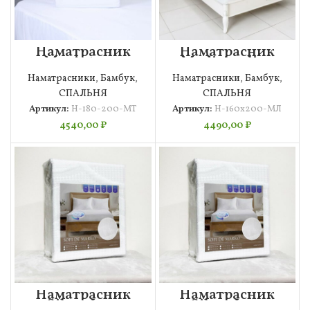
Наматрасник
Наматрасник
Magic terry
Medicine line
180х200х30
160х200
Наматрасники
,
Бамбук
,
Наматрасники
,
Бамбук
,
СПАЛЬНЯ
СПАЛЬНЯ
Артикул:
Н-180-200-MT
Артикул:
Н-160х200-МЛ
4540,00
₽
4490,00
₽
Наматрасник
Наматрасник
Silver Ions
Silver Ions