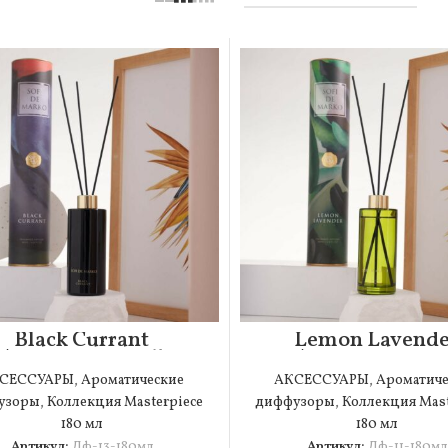
Black Currant
Lemon Lavеnde
Ароматический
Ароматически
диффузор (180мл)
диффузор (180м
СЕССУАРЫ
,
Ароматические
АКСЕССУАРЫ
,
Ароматиче
узоры
,
Коллекция Masterpiece
диффузоры
,
Коллекция Mast
180 мл
180 мл
Артикул:
Дф-13-180мл
Артикул:
Дф-11-180мл