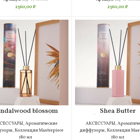
2360,00
₽
2360,00
₽
andalwood blossom
Shea Butter
Ароматический
Ароматически
диффузор (180мл)
диффузор (180м
СЕССУАРЫ
,
Ароматические
АКСЕССУАРЫ
,
Ароматиче
узоры
,
Коллекция Masterpiece
диффузоры
,
Коллекция Mast
180 мл
180 мл