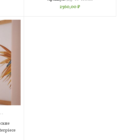
2360,00
₽
й
л)
ские
erpiece