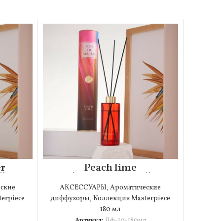
r
Peach lime
й
Ароматический
л)
диффузор (180мл)
ские
АКСЕССУАРЫ
,
Ароматические
erpiece
диффузоры
,
Коллекция Masterpiece
180 мл
Артикул:
Дф-10-180мл