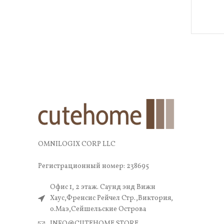
OMNILOGIX CORP LLC
Регистрационный номер: 238695
Офис 1, 2 этаж. Саунд энд Вижн
Хаус,Френсис Рейчел Стр.,Виктория,
о.Маэ,Сейшельские Острова
INFO@CUTEHOME.STORE