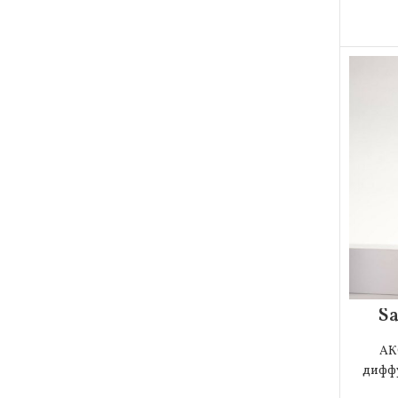
S
АК
дифф