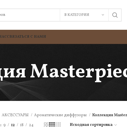
В КАТЕГОРИИ
НАС
СВЯЗАТЬСЯ С НАМИ
ия Masterpiec
АКСЕССУАРЫ
Ароматические диффузоры
Коллекция Master
ь
9
12
18
24