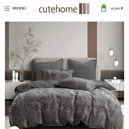
0
МЕНЮ
0,00
₽