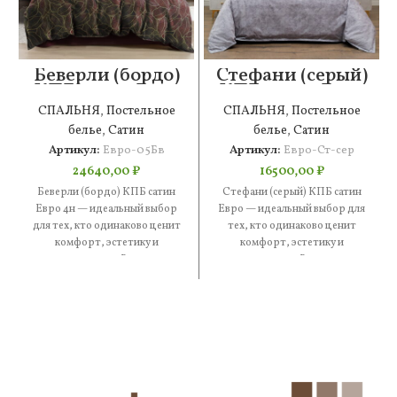
Беверли (бордо)
Стефани (серый)
КПБ сатин Евро
КПБ сатин Евро
4н
СПАЛЬНЯ
,
Постельное
СПАЛЬНЯ
,
Постельное
белье
,
Сатин
белье
,
Сатин
Артикул:
Евро-05Бв
Артикул:
Евро-Ст-сер
24640,00
₽
16500,00
₽
Беверли (бордо) КПБ сатин
Стефани (серый) КПБ сатин
Евро 4н — идеальный выбор
Евро — идеальный выбор для
для тех, кто одинаково ценит
тех, кто одинаково ценит
комфорт, эстетику и
комфорт, эстетику и
практичность. В составе
практичность. В составе —