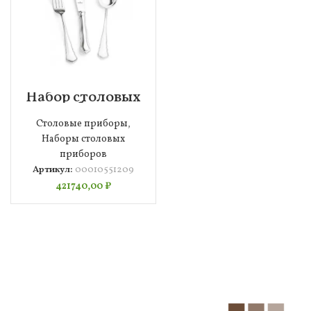
Набор столовых
приборов
Wilkens
Столовые приборы
,
Чиппендейл на 6
персон 24
Наборы столовых
предмета,
приборов
посеребрение,п/
к, 00010551209
Артикул:
00010551209
421740,00
₽