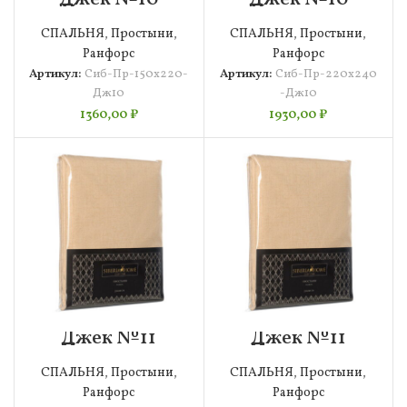
Простыня
Простыня
150х220 Siberia
220х240 Siberia
СПАЛЬНЯ
,
Простыни
,
СПАЛЬНЯ
,
Простыни
,
Ранфорс
Ранфорс
Артикул:
Сиб-Пр-150х220-
Артикул:
Сиб-Пр-220х240
Дж10
-Дж10
1360,00
₽
1930,00
₽
Джек №11
Джек №11
Простыня
Простыня
150х220 Siberia
220х240 Siberia
СПАЛЬНЯ
,
Простыни
,
СПАЛЬНЯ
,
Простыни
,
Ранфорс
Ранфорс