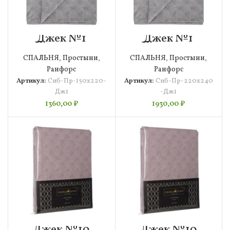
Джек №1
Джек №1
Простыня
Простыня
150х220 Siberia
220х240 Siberia
СПАЛЬНЯ
,
Простыни
,
СПАЛЬНЯ
,
Простыни
,
Ранфорс
Ранфорс
Артикул:
Сиб-Пр-150х220-
Артикул:
Сиб-Пр-220х240
Дж1
-Дж1
1360,00
₽
1930,00
₽
Джек №10
Джек №10