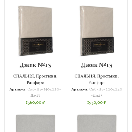
Джек №13
Джек №13
Простыня
Простыня
150х220 Siberia
220х240 Siberia
СПАЛЬНЯ
,
Простыни
,
СПАЛЬНЯ
,
Простыни
,
Ранфорс
Ранфорс
Артикул:
Сиб-Пр-150х220-
Артикул:
Сиб-Пр-220х240
Дж13
-Дж13
1360,00
₽
1930,00
₽