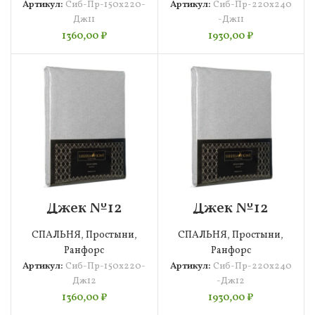
Артикул:
Сиб-Пр-150х220-
Артикул:
Сиб-Пр-220х240
Дж11
-Дж11
1360,00
₽
1930,00
₽
Джек №12
Джек №12
Простыня
Простыня
150х220 Siberia
220х240 Siberia
СПАЛЬНЯ
,
Простыни
,
СПАЛЬНЯ
,
Простыни
,
Ранфорс
Ранфорс
Артикул:
Сиб-Пр-150х220-
Артикул:
Сиб-Пр-220х240
Дж12
-Дж12
1360,00
₽
1930,00
₽