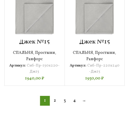
Джек №15
Джек №15
Простыня
Простыня
150х220 Siberia
220х240 Siberia
СПАЛЬНЯ
,
Простыни
,
СПАЛЬНЯ
,
Простыни
,
Ранфорс
Ранфорс
Артикул:
Сиб-Пр-150х220-
Артикул:
Сиб-Пр-220х240
Дж15
-Дж15
1940,00
₽
1930,00
₽
1
2
3
4
→