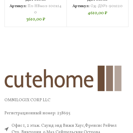
Артикул:
Пл-НВмол-100х14
Артикул:
Од-Д№1-90х120
0
4610,00
₽
3610,00
₽
OMNILOGIX CORP LLC
Регистрационный номер: 238695
Офис 1, 2 этаж. Саунд энд Вижн Хаус,Френсис Рейчел
Стр.,Виктория, о.Маэ,Сейшельские Острова