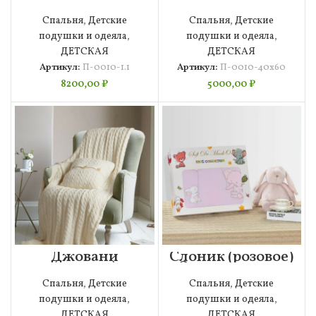
Одеяло 110х140
Подушка 40х60
Спальня
,
Детские
Спальня
,
Детские
подушки и одеяла
,
подушки и одеяла
,
ДЕТСКАЯ
ДЕТСКАЯ
Артикул:
П-0010-1.1
Артикул:
П-0010-40х60
8200,00
₽
5000,00
₽
Джовани
Слоник (розовое)
(молоко)
Одеяло 90х120
Покрывало
Спальня
,
Детские
Спальня
,
Детские
100х140
подушки и одеяла
,
подушки и одеяла
,
ДЕТСКАЯ
ДЕТСКАЯ