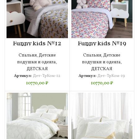
Funny kids №12
Funny kids №19
Комплект
Комплект
Детский
Детский
Спальня
,
Детские
Спальня
,
Детские
подушки и одеяла
,
подушки и одеяла
,
ДЕТСКАЯ
ДЕТСКАЯ
Артикул:
Дет-ТрКом-12
Артикул:
Дет-ТрКом-19
10770,00
₽
10770,00
₽