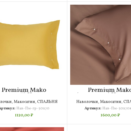
Premium Mako
Premium Mak
рчичный) Наволочка
(капучино) Навол
50х70
50х70
лочки
,
Макосатин
,
СПАЛЬНЯ
Наволочки
,
Макосатин
,
СП
Артикул:
Нав-Пм-гр-50х70
Артикул:
Нав-Пм-50х70
1120,00
₽
1600,00
₽