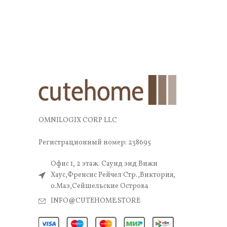
OMNILOGIX CORP LLC
Регистрационный номер: 238695
Офис 1, 2 этаж. Саунд энд Вижн
Хаус,Френсис Рейчел Стр.,Виктория,
о.Маэ,Сейшельские Острова
INFO@CUTEHOME.STORE