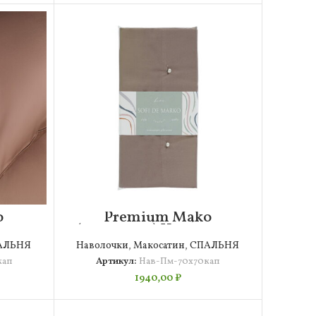
o
Premium Mako
очка
(капучино) Наволочка
70х70
АЛЬНЯ
Наволочки
,
Макосатин
,
СПАЛЬНЯ
кап
Артикул:
Нав-Пм-70х70кап
1940,00
₽