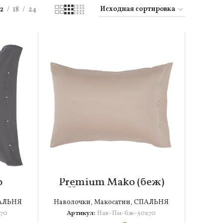
12
18
24
o
Premium Mako (беж)
очка
Наволочка 50х70
АЛЬНЯ
Наволочки
,
Макосатин
,
СПАЛЬНЯ
х70
Артикул:
Нав-Пм-бж-50х70