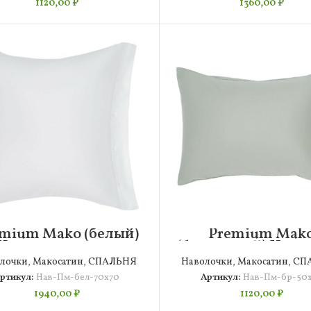
1120,00
₽
1360,00
₽
mium Mako (белый)
Premium Mak
Наволочка 70х70
(бирюзовый) Наво
50х70
лочки
,
Макосатин
,
СПАЛЬНЯ
Наволочки
,
Макосатин
,
СП
ртикул:
Нав-Пм-бел-70х70
Артикул:
Нав-Пм-бр-50
1940,00
₽
1120,00
₽