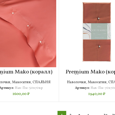
mium Mako (коралл)
Premium Mako (ко
Наволочка 50х70
Наволочка 70х
лочки
,
Макосатин
,
СПАЛЬНЯ
Наволочки
,
Макосатин
,
СП
Артикул:
Нав-Пм-50х70кр
Артикул:
Нав-Пм-70х70
1600,00
₽
1940,00
₽