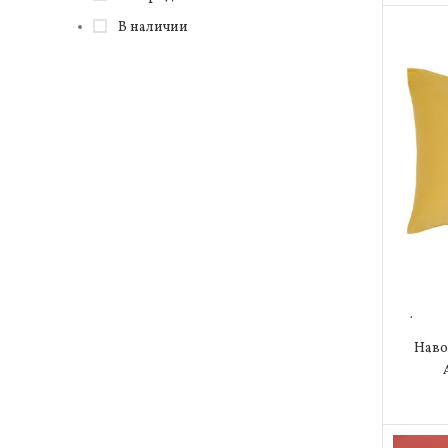
Кремовый
8
В наличии
Лиловый
11
Молочный
3
Мультиколор
14
Оранжевый
2
Пепел-роза
2
Пепельно лиловый
1
Персиковый
7
Светло беж
2
(го
Синий
18
Наво
Сиреневый
2
Терракотовый
5