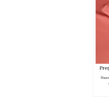
Фиолетовый
5
Черный
9
Шоколад
6
Pre
Наво