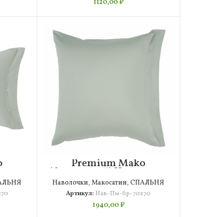
1120,00
₽
o
Premium Mako
лочка
(бирюзовый) Наволочка
70х70
АЛЬНЯ
Наволочки
,
Макосатин
,
СПАЛЬНЯ
х70
Артикул:
Нав-Пм-бр-70х70
1940,00
₽