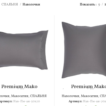
СПАЛЬНЯ
Наволочки
Показать
9
Premium Mako
Premium Mak
нтрацит) Наволочка
(антрацит) Навол
50х70
70х70
лочки
,
Макосатин
,
СПАЛЬНЯ
Наволочки
,
Макосатин
,
СП
Артикул:
Нав-Пм-ан-50х70
Артикул:
Нав-Пм-ан-70