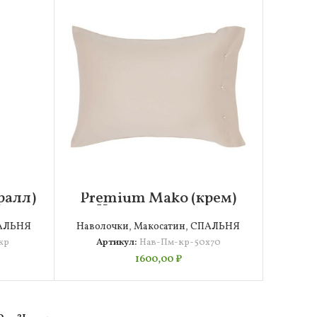
ралл)
Premium Mako (крем)
70
Наволочка 50х70
АЛЬНЯ
Наволочки
,
Макосатин
,
СПАЛЬНЯ
кр
Артикул:
Нав-Пм-кр-50х70
1600,00
₽