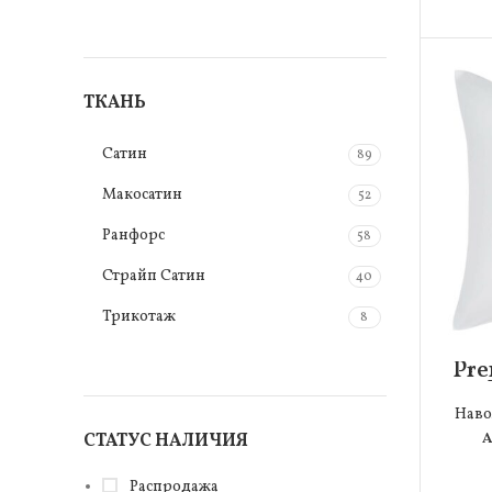
Серый
28
Антрацит
9
Бежевый
ТКАНЬ
13
Белый
17
Сатин
89
Бирюзовый
2
Макосатин
52
Голубой
5
Ранфорс
58
Горчичный
1
Страйп Сатин
40
Желтый
7
Трикотаж
8
Изумрудый
2
Pre
Коричневый
13
Наво
Кофейный
2
А
СТАТУС НАЛИЧИЯ
Красный
4
Распродажа