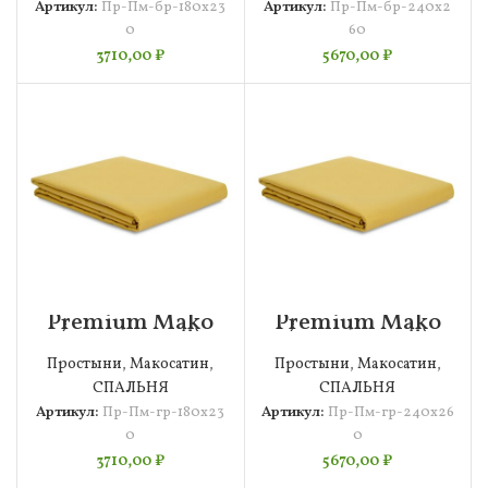
Артикул:
Пр-Пм-бр-180х23
Артикул:
Пр-Пм-бр-240х2
0
60
3710,00
₽
5670,00
₽
Premium Mako
Premium Mako
(горчичный)
(горчичный)
Простыня
Простыня
Простыни
,
Макосатин
,
Простыни
,
Макосатин
,
180х230
240х260
СПАЛЬНЯ
СПАЛЬНЯ
Артикул:
Пр-Пм-гр-180х23
Артикул:
Пр-Пм-гр-240х26
0
0
3710,00
₽
5670,00
₽