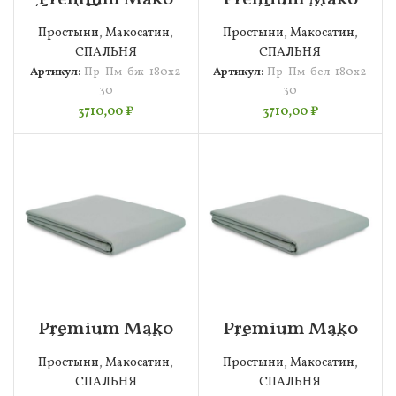
(беж) Простыня
(белый)
180х230
Простыня
Простыни
,
Макосатин
,
Простыни
,
Макосатин
,
180х230
СПАЛЬНЯ
СПАЛЬНЯ
Артикул:
Пр-Пм-бж-180х2
Артикул:
Пр-Пм-бел-180х2
30
30
3710,00
₽
3710,00
₽
Premium Mako
Premium Mako
(бирюзовый)
(бирюзовый)
Простыня
Простыня
Простыни
,
Макосатин
,
Простыни
,
Макосатин
,
180х230
240х260
СПАЛЬНЯ
СПАЛЬНЯ