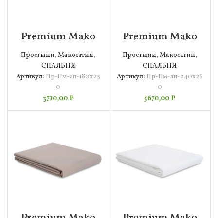
Premium Mako
Premium Mako
(антрацит)
(антрацит)
Простыня
Простыня
Простыни
,
Макосатин
,
Простыни
,
Макосатин
,
180х230
240х260
СПАЛЬНЯ
СПАЛЬНЯ
Артикул:
Пр-Пм-ан-180х23
Артикул:
Пр-Пм-ан-240х26
0
0
3710,00
₽
5670,00
₽
Premium Mako
Premium Mako