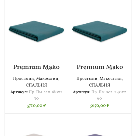
Premium Mako
Premium Mako
(зеленый)
(зеленый)
Простыня
Простыня
Простыни
,
Макосатин
,
Простыни
,
Макосатин
,
180х230
240х260
СПАЛЬНЯ
СПАЛЬНЯ
Артикул:
Пр-Пм-зел-180х2
Артикул:
Пр-Пм-зел-240х2
30
60
3710,00
₽
5670,00
₽