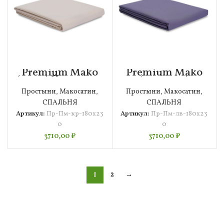
Premium Mako
Premium Mako
(крем) Простыня
(лаванда)
180х230
Простыня
Простыни
,
Макосатин
,
Простыни
,
Макосатин
,
180х230
СПАЛЬНЯ
СПАЛЬНЯ
Артикул:
Пр-Пм-кр-180х23
Артикул:
Пр-Пм-лв-180х23
0
0
3710,00
₽
3710,00
₽
1
2
→