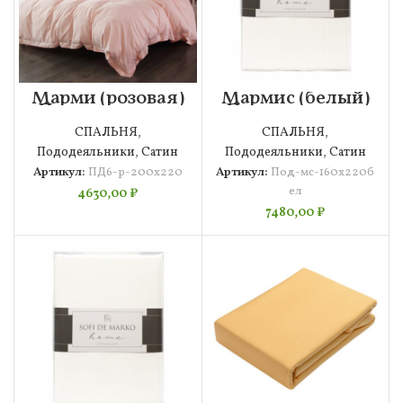
Марми (розовая)
Мармис (белый)
Пододеяльник
Пододеяльник
200х220
160х220
СПАЛЬНЯ
,
СПАЛЬНЯ
,
Пододеяльники
,
Сатин
Пододеяльники
,
Сатин
Артикул:
ПД6-р-200х220
Артикул:
Под-мс-160х220б
ел
4630,00
₽
7480,00
₽