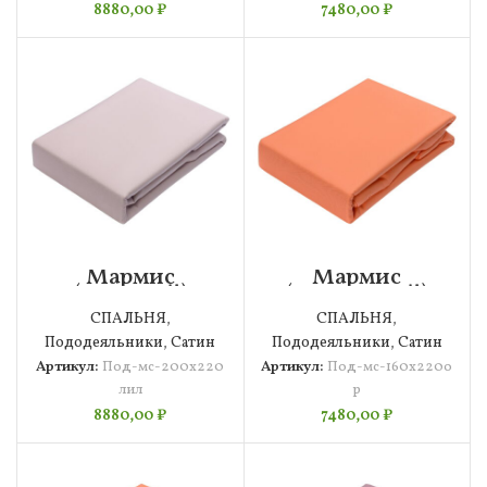
8880,00
₽
7480,00
₽
Мармис
Мармис
(лиловый)
(оранжевый)
Пододеяльник
Пододеяльник
СПАЛЬНЯ
,
СПАЛЬНЯ
,
200х220
160х220
Пододеяльники
,
Сатин
Пододеяльники
,
Сатин
Артикул:
Под-мс-200х220
Артикул:
Под-мс-160х220о
лил
р
8880,00
₽
7480,00
₽