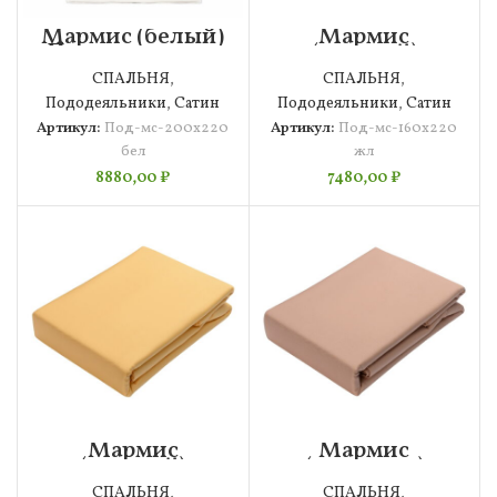
Мармис (белый)
Мармис
Пододеяльник
(желтый)
200х220
Пододеяльник
СПАЛЬНЯ
,
СПАЛЬНЯ
,
160х220
Пододеяльники
,
Сатин
Пододеяльники
,
Сатин
Артикул:
Под-мс-200х220
Артикул:
Под-мс-160х220
бел
жл
8880,00
₽
7480,00
₽
Мармис
Мармис
(желтый)
(карамель)
Пододеяльник
Пододеяльник
СПАЛЬНЯ
,
СПАЛЬНЯ
,