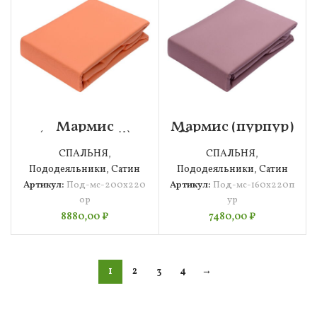
Мармис
Мармис (пурпур)
(оранжевый)
Пододеяльник
Пододеяльник
160х220
СПАЛЬНЯ
,
СПАЛЬНЯ
,
200х220
Пододеяльники
,
Сатин
Пододеяльники
,
Сатин
Артикул:
Под-мс-200х220
Артикул:
Под-мс-160х220п
ор
ур
8880,00
₽
7480,00
₽
1
2
3
4
→