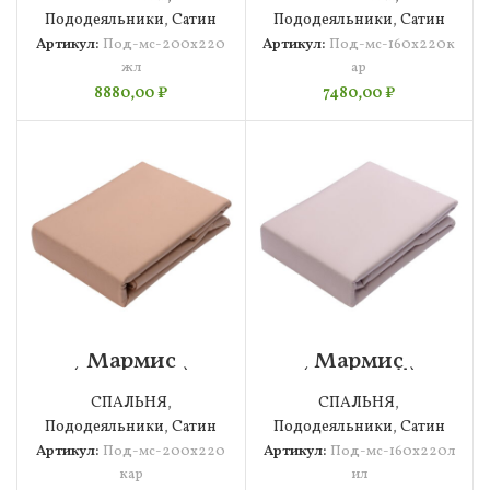
200х220
160х220
Пододеяльники
,
Сатин
Пододеяльники
,
Сатин
Артикул:
Под-мс-200х220
Артикул:
Под-мс-160х220к
жл
ар
8880,00
₽
7480,00
₽
Мармис
Мармис
(карамель)
(лиловый)
Пододеяльник
Пододеяльник
СПАЛЬНЯ
,
СПАЛЬНЯ
,
200х220
160х220
Пододеяльники
,
Сатин
Пододеяльники
,
Сатин
Артикул:
Под-мс-200х220
Артикул:
Под-мс-160х220л
кар
ил