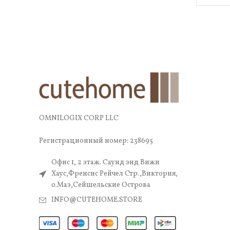
OMNILOGIX CORP LLC
Регистрационный номер: 238695
Офис 1, 2 этаж. Саунд энд Вижн
Хаус,Френсис Рейчел Стр.,Виктория,
о.Маэ,Сейшельские Острова
INFO@CUTEHOME.STORE