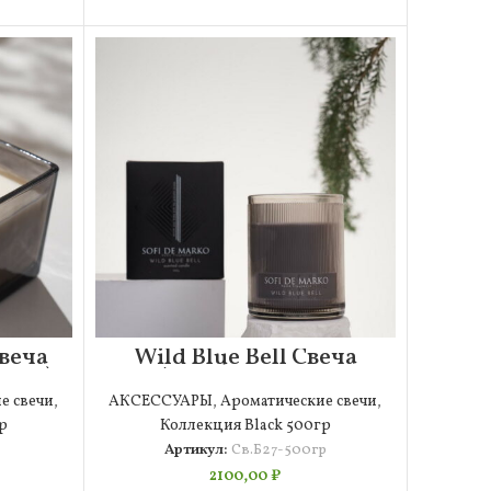
Свеча
Wild Blue Bell Свеча
20гр)
Ароматическая
Большая (500гр)
е свечи
,
АКСЕССУАРЫ
,
Ароматические свечи
,
р
Коллекция Black 500гр
Артикул:
Св.Б27-500гр
2100,00
₽