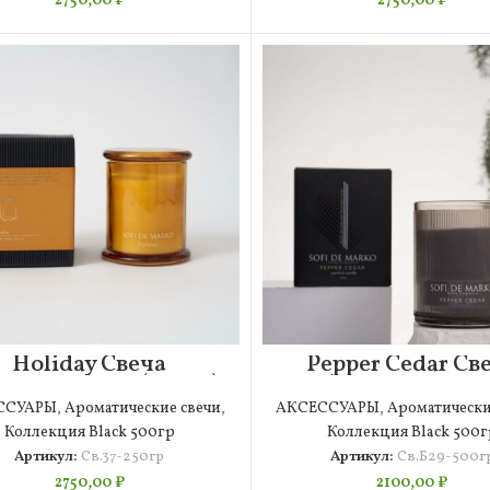
2750,00
₽
2750,00
₽
Holiday Свеча
Pepper Сedar Св
матическая (250гр)
Ароматическа
Большая (500г
ССУАРЫ
,
Ароматические свечи
,
АКСЕССУАРЫ
,
Ароматически
Коллекция Black 500гр
Коллекция Black 500г
Артикул:
Св.37-250гр
Артикул:
Св.Б29-500г
2750,00
₽
2100,00
₽