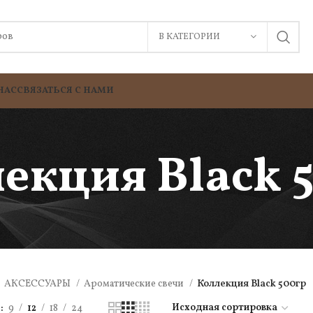
В КАТЕГОРИИ
НАС
СВЯЗАТЬСЯ С НАМИ
екция Black 
АКСЕССУАРЫ
Ароматические свечи
Коллекция Black 500гр
ь
9
12
18
24