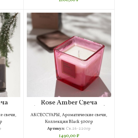
2100,00
₽
еча
Rose Amber Свеча
я
Ароматическая (220гр)
р)
е свечи
,
АКСЕССУАРЫ
,
Ароматические свечи
,
р
Коллекция Black 500гр
р
Артикул:
Св.26-220гр
1490,00
₽