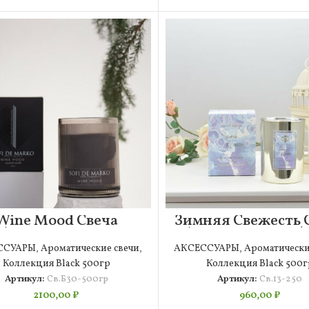
Wine Mood Свеча
Зимняя Свежесть 
Ароматическая
Ароматическая (
Большая (500гр)
ССУАРЫ
,
Ароматические свечи
,
АКСЕССУАРЫ
,
Ароматически
Коллекция Black 500гр
Коллекция Black 500г
Артикул:
Св.Б30-500гр
Артикул:
Св.13-250
2100,00
₽
960,00
₽