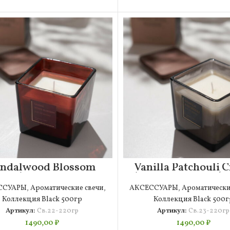
ndalwood Blossom
Vanilla Patchouli 
еча Ароматическая
Ароматическая (2
(220гр)
ССУАРЫ
,
Ароматические свечи
,
АКСЕССУАРЫ
,
Ароматически
Коллекция Black 500гр
Коллекция Black 500г
Артикул:
Св.22-220гр
Артикул:
Св.23-220гр
1490,00
₽
1490,00
₽