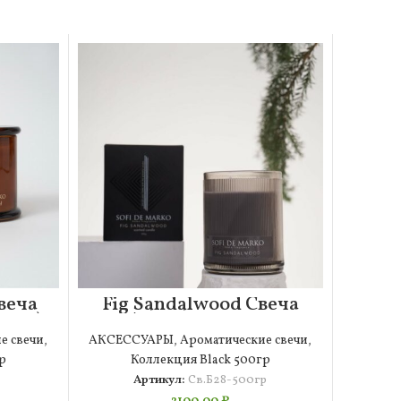
веча
Fig Sandalwood Свеча
50гр)
Ароматическая
Большая (500гр)
е свечи
,
АКСЕССУАРЫ
,
Ароматические свечи
,
р
Коллекция Black 500гр
Артикул:
Св.Б28-500гр