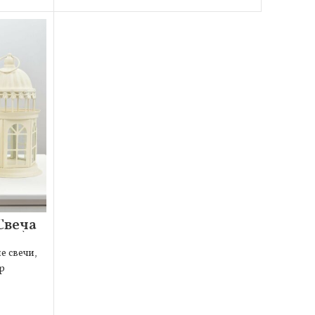
Свеча
1шт)
е свечи
,
р