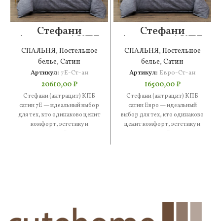
Стефани
Стефани
(антрацит) КПБ
(антрацит) КПБ
сатин 7Е
сатин Евро
СПАЛЬНЯ
,
Постельное
СПАЛЬНЯ
,
Постельное
белье
,
Сатин
белье
,
Сатин
Артикул:
7Е-Ст-ан
Артикул:
Евро-Ст-ан
20610,00
₽
16500,00
₽
Стефани (антрацит) КПБ
Стефани (антрацит) КПБ
сатин 7Е — идеальный выбор
сатин Евро — идеальный
для тех, кто одинаково ценит
выбор для тех, кто одинаково
комфорт, эстетику и
ценит комфорт, эстетику и
практичность. В составе —
практичность. В составе —