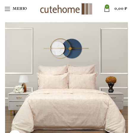
0
МЕНЮ
0,00
₽