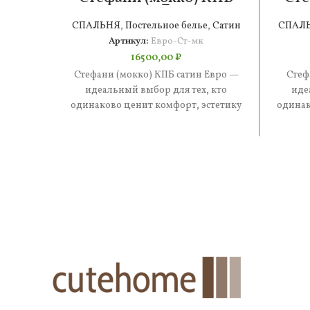
сатин Евро
СПАЛЬНЯ
,
Постельное белье
,
Сатин
СПАЛ
Артикул:
Евро-Ст-мк
16500,00
₽
Стефани (мокко) КПБ сатин Евро —
Стеф
идеальный выбор для тех, кто
иде
одинаково ценит комфорт, эстетику
одинак
и практичность. В составе —
и 