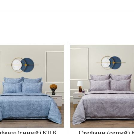
фани (синий) КПБ
Стефани (серый)