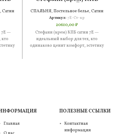
сатин 7Е
,
Сатин
СПАЛЬНЯ
,
Постельное белье
,
Сатин
СПАЛ
Артикул:
7Е-Ст-кр
20610,00
₽
 7Е —
Стефани (крем) КПБ сатин 7Е —
Беверл
 кто
идеальный выбор для тех, кто
2н — и
стетику
одинаково ценит комфорт, эстетику
одинак
е —
и практичность. В составе —
и
ИНФОРМАЦИЯ
ПОЛЕЗНЫЕ ССЫЛКИ
Главная
Контактная
информация
О нас