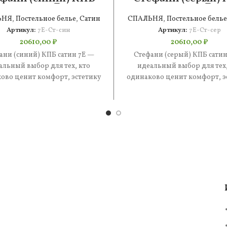
сатин 7Е
сатин 7Е
ЬНЯ
,
Постельное белье
,
Сатин
СПАЛЬНЯ
,
Постельное белье
Артикул:
7Е-Ст-син
Артикул:
7Е-Ст-сер
20610,00
₽
20610,00
₽
ани (синий) КПБ сатин 7Е —
Стефани (серый) КПБ сатин
альный выбор для тех, кто
идеальный выбор для тех,
ово ценит комфорт, эстетику
одинаково ценит комфорт, э
практичность. В составе —
и практичность. В состав