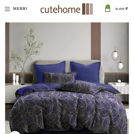
0
МЕНЮ
0,00
₽