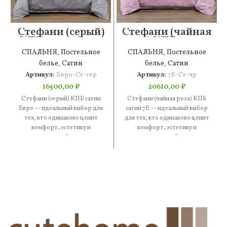
Стефани (серый)
Стефани (чайная
КПБ сатин Евро
роза) КПБ сатин
7Е
СПАЛЬНЯ
,
Постельное
СПАЛЬНЯ
,
Постельное
белье
,
Сатин
белье
,
Сатин
Артикул:
Евро-Ст-сер
Артикул:
7Е-Ст-чр
16500,00
₽
20610,00
₽
Стефани (серый) КПБ сатин
Стефани (чайная роза) КПБ
Евро — идеальный выбор для
сатин 7Е — идеальный выбор
тех, кто одинаково ценит
для тех, кто одинаково ценит
комфорт, эстетику и
комфорт, эстетику и
практичность. В составе —
практичность. В составе