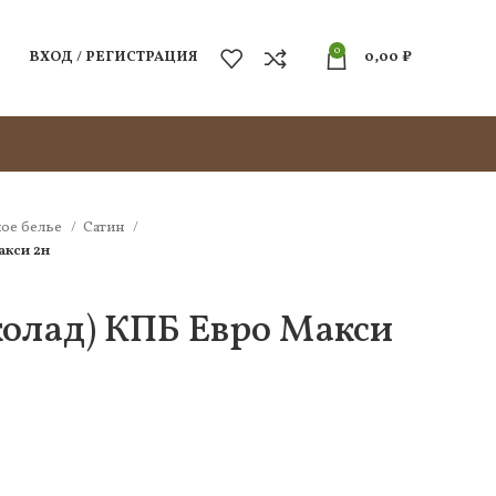
0
ВХОД / РЕГИСТРАЦИЯ
0,00
₽
ое белье
Сатин
акси 2н
колад) КПБ Евро Макси