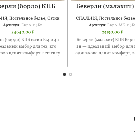
верли (бордо) КПБ
Беверли (малахит
сатин Евро 4н
Евро Макси 2
ЬНЯ
,
Постельное белье
,
Сатин
СПАЛЬНЯ
,
Постельное белье
Артикул:
Евро-05Бв
Артикул:
Евро-МК-03Б
24640,00
₽
25150,00
₽
и (бордо) КПБ сатин Евро 4н
Беверли (малахит) КПБ Евр
еальный выбор для тех, кто
2н — идеальный выбор для т
ово ценит комфорт, эстетику
одинаково ценит комфорт, э
 практичность. В составе
и практичность. В соста