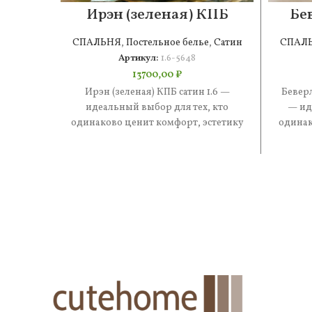
Ирэн (зеленая) КПБ
Бе
сатин 1.6
СПАЛЬНЯ
,
Постельное белье
,
Сатин
СПАЛ
Артикул:
1.6-5648
13700,00
₽
Ирэн (зеленая) КПБ сатин 1.6 —
Беверл
идеальный выбор для тех, кто
— ид
одинаково ценит комфорт, эстетику
одинак
и практичность. В составе —
и