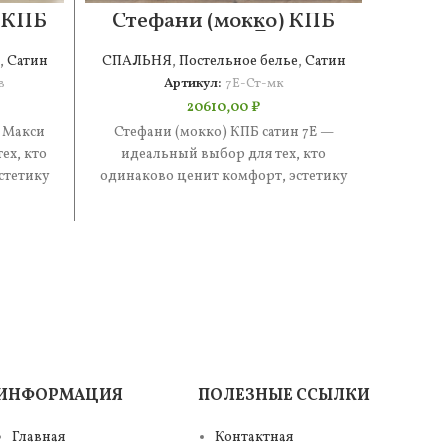
) КПБ
Стефани (мокко) КПБ
Ст
н
сатин 7Е
,
Сатин
СПАЛЬНЯ
,
Постельное белье
,
Сатин
СПАЛ
в
Артикул:
7Е-Ст-мк
20610,00
₽
о Макси
Стефани (мокко) КПБ сатин 7Е —
Стеф
ех, кто
идеальный выбор для тех, кто
иде
стетику
одинаково ценит комфорт, эстетику
одинак
ве
и практичность. В составе —
и п
ИНФОРМАЦИЯ
ПОЛЕЗНЫЕ ССЫЛКИ
Главная
Контактная