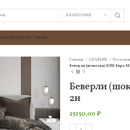
В КАТЕГОРИИ
НАС
СВЯЗАТЬСЯ С НАМИ
Главная
СПАЛЬНЯ
Постельн
Беверли (шоколад) КПБ Евро М
Беверли (шо
2н
25150,00
₽