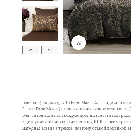
Нажмите, чтобы увели
Беверли (шоколад) КПБ Евро Макси 2н — идеальный выб
белья (Евро Макси) исключительная износостойкость.
Благодаря отличной воздухопроницаемости материал 
еще и удивительно красивая ткань, КПБ из нее украси
материал всегда в тренде, поэтому с такой покупкой в