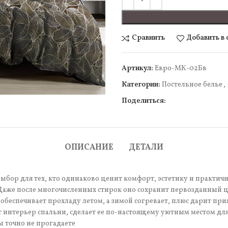
Сравнить
Добавить в
Артикул:
Евро-МК-02Бв
чить
Категории:
Постельное белье
,
Поделиться:
ОПИСАНИЕ
ДЕТАЛИ
ор для тех, кто одинаково ценит комфорт, эстетику и практично
 Даже после многочисленных стирок оно сохранит первозданный цв
обеспечивает прохладу летом, а зимой согревает, плюс дарит пр
т интерьер спальни, сделает ее по-настоящему уютным местом дл
ы точно не прогадаете