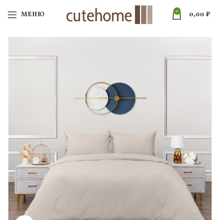
0
МЕНЮ
0,00
₽