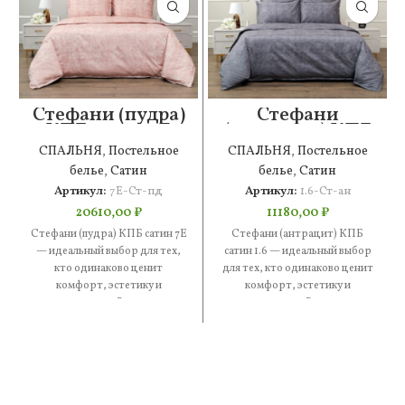
Стефани (пудра)
Стефани
КПБ сатин 7Е
(антрацит) КПБ
сатин 1.6
СПАЛЬНЯ
,
Постельное
СПАЛЬНЯ
,
Постельное
белье
,
Сатин
белье
,
Сатин
Артикул:
7Е-Ст-пд
Артикул:
1.6-Ст-ан
20610,00
₽
11180,00
₽
Стефани (пудра) КПБ сатин 7Е
Стефани (антрацит) КПБ
— идеальный выбор для тех,
сатин 1.6 — идеальный выбор
кто одинаково ценит
для тех, кто одинаково ценит
комфорт, эстетику и
комфорт, эстетику и
практичность. В составе —
практичность. В составе —