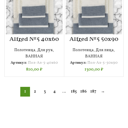
Alfred №5 40х60
Alfred №5 50х90
Полотенце
Полотенце
Махровое
Махровое
Полотенца
,
Для рук
,
Полотенца
,
Для лица
,
ВАННАЯ
ВАННАЯ
Артикул:
Пол-Ал-5-40х60
Артикул:
Пол-Ал-5-50х90
810,00
₽
1300,00
₽
1
2
3
4
…
185
186
187
→