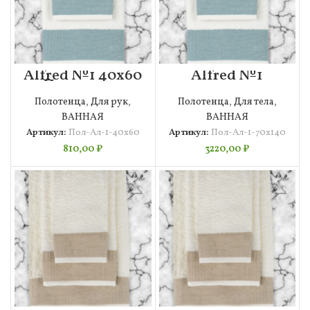
Alfred №1 40х60
Alfred №1
Полотенце
70х140
Махровое
Полотенце
Полотенца
,
Для рук
,
Полотенца
,
Для тела
,
Махровое
ВАННАЯ
ВАННАЯ
Артикул:
Пол-Ал-1-40х60
Артикул:
Пол-Ал-1-70х140
810,00
₽
3220,00
₽