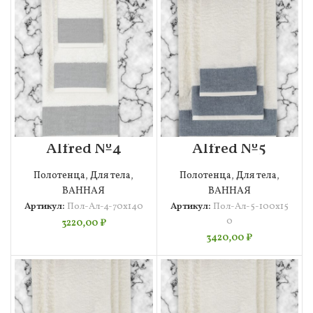
Alfred №4
Alfred №5
70х140
100х150
Полотенце
Полотенце
Полотенца
,
Для тела
,
Полотенца
,
Для тела
,
Махровое
Махровое
ВАННАЯ
ВАННАЯ
Артикул:
Пол-Ал-4-70х140
Артикул:
Пол-Ал-5-100х15
0
3220,00
₽
3420,00
₽