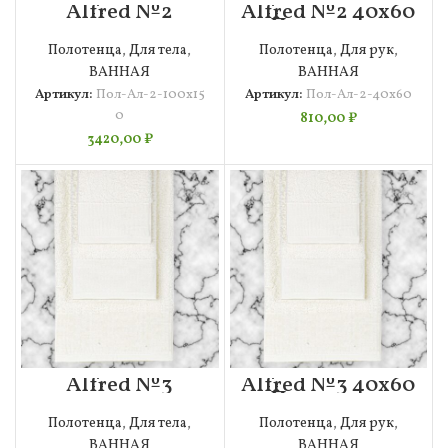
Alfred №2
Alfred №2 40х60
100х150
Полотенце
Полотенце
Махровое
Полотенца
,
Для тела
,
Полотенца
,
Для рук
,
Махровое
ВАННАЯ
ВАННАЯ
Артикул:
Пол-Ал-2-100х15
Артикул:
Пол-Ал-2-40х60
0
810,00
₽
3420,00
₽
Alfred №3
Alfred №3 40х60
100х150
Полотенце
Полотенце
Махровое
Полотенца
,
Для тела
,
Полотенца
,
Для рук
,
Махровое
ВАННАЯ
ВАННАЯ