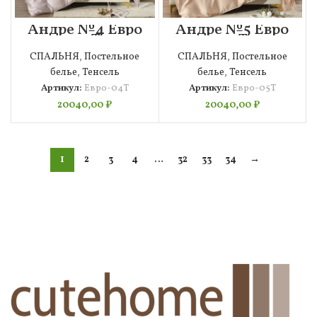
Андре №4 Евро
Андре №5 Евро
4н Т
4н Т
СПАЛЬНЯ
,
Постельное
СПАЛЬНЯ
,
Постельное
белье
,
Тенсель
белье
,
Тенсель
Артикул:
Евро-04Т
Артикул:
Евро-05Т
20040,00
₽
20040,00
₽
1
2
3
4
…
32
33
34
→