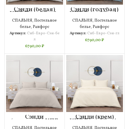
Сэнди (белая)
Сэнди (голубая)
КПБ Евро Siberia
КПБ Евро Siberia
СПАЛЬНЯ
,
Постельное
СПАЛЬНЯ
,
Постельное
белье
,
Ранфорс
белье
,
Ранфорс
Артикул:
Сиб-Евро-Сэн-бе
Артикул:
Сиб-Евро-Сэн-гл
л
6790,00
₽
6790,00
₽
Сэнди
Сэнди (крем)
(капучино) КПБ
КПБ Евро Siberia
Евро Siberia
СПАЛЬНЯ
,
Постельное
СПАЛЬНЯ
,
Постельное