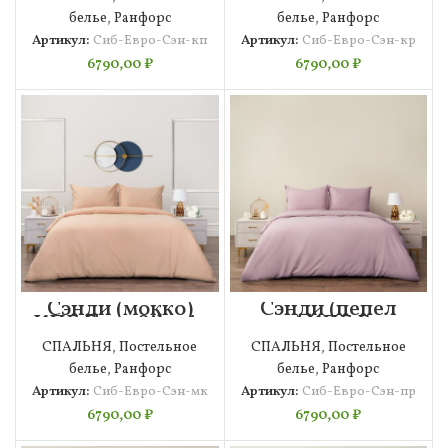
белье
,
Ранфорс
белье
,
Ранфорс
Артикул:
Сиб-Евро-Сэн-кп
Артикул:
Сиб-Евро-Сэн-кр
6790,00
₽
6790,00
₽
Сэнди (мокко)
Сэнди (пепел
КПБ Евро Siberia
роза) КПБ Евро
Siberia
СПАЛЬНЯ
,
Постельное
СПАЛЬНЯ
,
Постельное
белье
,
Ранфорс
белье
,
Ранфорс
Артикул:
Сиб-Евро-Сэн-мк
Артикул:
Сиб-Евро-Сэн-пр
6790,00
₽
6790,00
₽