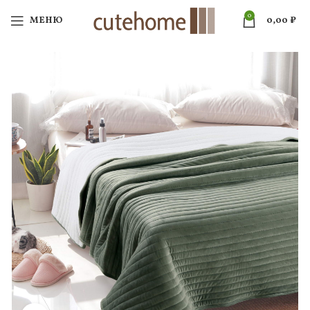
0
МЕНЮ
0,00
₽