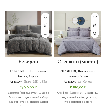
Беверли
Стефани (мокко)
(антрацит) КПБ
КПБ сатин 1.6
Евро Макси 2н
СПАЛЬНЯ
,
Постельное
СПАЛЬНЯ
,
Постельное
белье
,
Сатин
белье
,
Сатин
Артикул:
Евро-МК-08Бв
Артикул:
1.6-Ст-мк
25150,00
₽
11180,00
₽
Беверли (антрацит) КПБ Евро
Стефани (мокко) КПБ сатин 1.6
Макси 2н — идеальный выбор
— идеальный выбор для тех,
для тех, кто одинаково ценит
кто одинаково ценит