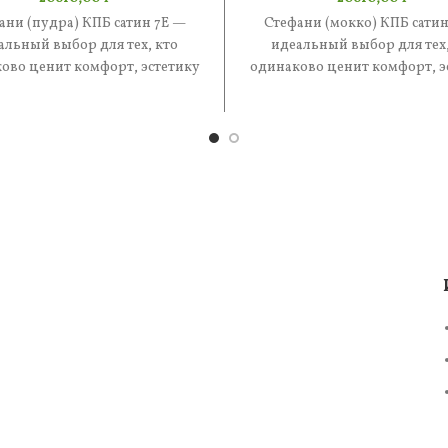
ани (пудра) КПБ сатин 7Е —
Стефани (мокко) КПБ сатин
альный выбор для тех, кто
идеальный выбор для тех,
ово ценит комфорт, эстетику
одинаково ценит комфорт, э
практичность. В составе —
и практичность. В состав