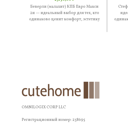
Беверли (малахит) КПБ Евро Макси
Стеф
2н — идеальный выбор для тех, кто
иде
одинаково ценит комфорт, эстетику
одинак
и практичность. В составе
и 
OMNILOGIX CORP LLC
Регистрационный номер: 238695