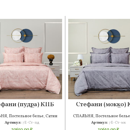
ефани (пудра) КПБ
Стефани (мокко)
сатин 7Е
сатин 7Е
ЬНЯ
,
Постельное белье
,
Сатин
СПАЛЬНЯ
,
Постельное белье
Артикул:
7Е-Ст-пд
Артикул:
7Е-Ст-мк
20610,00
₽
20610,00
₽