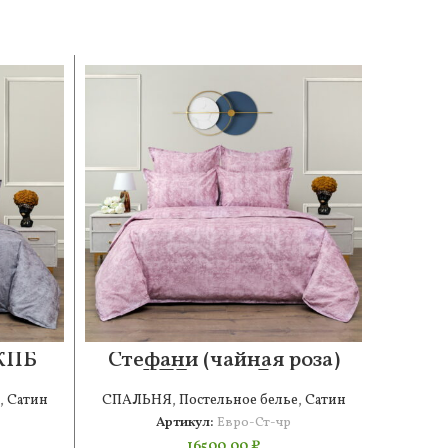
 КПБ
Стефани (чайная роза)
Ст
КПБ сатин Евро
,
Сатин
СПАЛЬНЯ
,
Постельное белье
,
Сатин
СПАЛ
Артикул:
Евро-Ст-чр
16500,00
₽