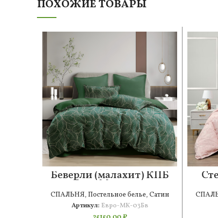
ПОХОЖИЕ ТОВАРЫ
Беверли (малахит) КПБ
Ст
Евро Макси 2н
СПАЛЬНЯ
,
Постельное белье
,
Сатин
СПАЛ
Артикул:
Евро-МК-03Бв
25150,00
₽