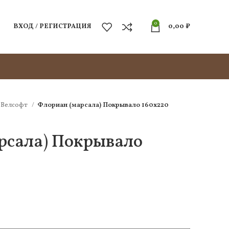
0
ВХОД / РЕГИСТРАЦИЯ
0,00
₽
Велсофт
Флориан (марсала) Покрывало 160х220
рсала) Покрывало