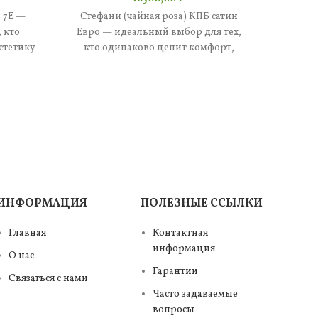
 7Е —
Стефани (чайная роза) КПБ сатин
Стефан
 кто
Евро — идеальный выбор для тех,
иде
стетику
кто одинаково ценит комфорт,
одинак
е —
эстетику и практичность. В составе
и п
ИНФОРМАЦИЯ
ПОЛЕЗНЫЕ ССЫЛКИ
Главная
Контактная
информация
О нас
Гарантии
Связаться с нами
Часто задаваемые
вопросы