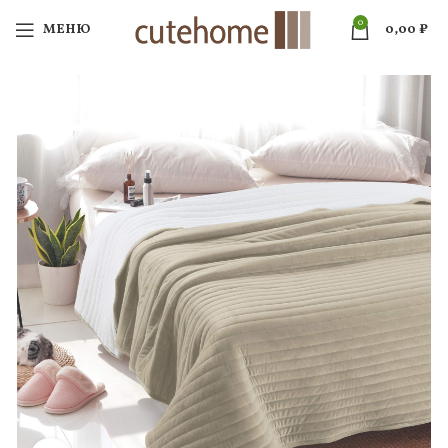
0
МЕНЮ
0,00
₽