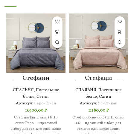
Стефани
Стефани
(антрацит) КПБ
(капучино) КПБ
сатин Евро
сатин 1.6
СПАЛЬНЯ
,
Постельное
СПАЛЬНЯ
,
Постельное
белье
,
Сатин
белье
,
Сатин
Артикул:
Евро-Ст-ан
Артикул:
1.6-Ст-кап
16500,00
₽
11180,00
₽
Стефани (антрацит) КПБ
Стефани (капучино) КПБ сатин
сатин Евро — идеальный
1.6 — идеальный выбор для
выбор для тех, кто одинаково
тех, кто одинаково ценит