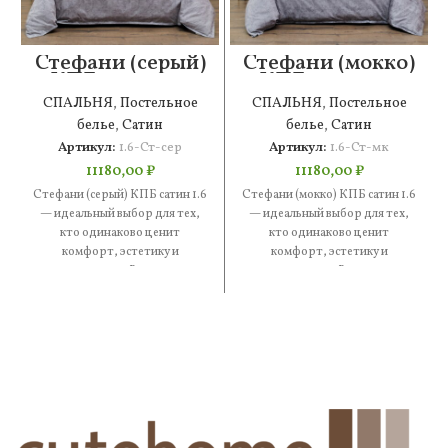
Стефани (серый)
Стефани (мокко)
КПБ сатин 1.6
КПБ сатин 1.6
СПАЛЬНЯ
,
Постельное
СПАЛЬНЯ
,
Постельное
белье
,
Сатин
белье
,
Сатин
Артикул:
1.6-Ст-сер
Артикул:
1.6-Ст-мк
11180,00
₽
11180,00
₽
Стефани (серый) КПБ сатин 1.6
Стефани (мокко) КПБ сатин 1.6
— идеальный выбор для тех,
— идеальный выбор для тех,
кто одинаково ценит
кто одинаково ценит
комфорт, эстетику и
комфорт, эстетику и
практичность. В составе —
практичность. В составе —