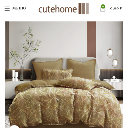
0
МЕНЮ
0,00
₽