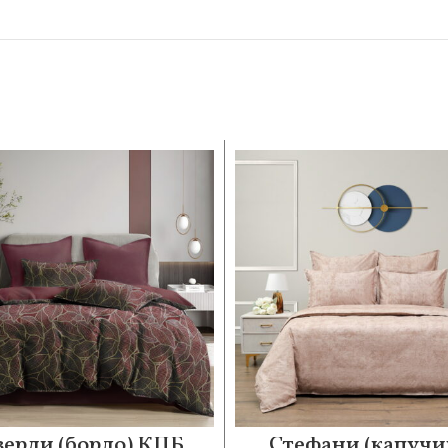
верли (бордо) КПБ
Стефани (капучи