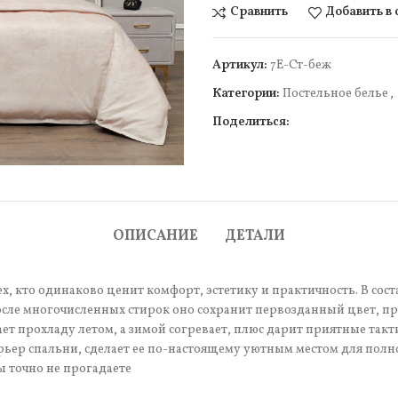
Сравнить
Добавить в
Артикул:
7Е-Ст-беж
Категории:
Постельное белье
,
Поделиться:
чить
ОПИСАНИЕ
ДЕТАЛИ
х, кто одинаково ценит комфорт, эстетику и практичность. В сос
сле многочисленных стирок оно сохранит первозданный цвет, про
т прохладу летом, а зимой согревает, плюс дарит приятные так
рьер спальни, сделает ее по-настоящему уютным местом для полн
ы точно не прогадаете