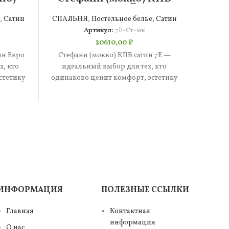
о
сатин 7Е
,
Сатин
СПАЛЬНЯ
,
Постельное белье
,
Сатин
СПАЛ
Артикул:
7Е-Ст-мк
20610,00
₽
ин Евро
Стефани (мокко) КПБ сатин 7Е —
Стефа
, кто
идеальный выбор для тех, кто
иде
стетику
одинаково ценит комфорт, эстетику
одинак
е —
и практичность. В составе —
и п
ИНФОРМАЦИЯ
ПОЛЕЗНЫЕ ССЫЛКИ
Главная
Контактная
информация
О нас