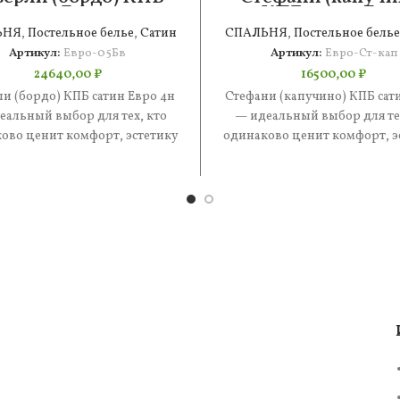
сатин Евро 4н
КПБ сатин Евр
ЬНЯ
,
Постельное белье
,
Сатин
СПАЛЬНЯ
,
Постельное белье
Артикул:
Евро-05Бв
Артикул:
Евро-Ст-кап
24640,00
₽
16500,00
₽
и (бордо) КПБ сатин Евро 4н
Стефани (капучино) КПБ сат
еальный выбор для тех, кто
— идеальный выбор для тех
ово ценит комфорт, эстетику
одинаково ценит комфорт, э
 практичность. В составе
и практичность. В состав