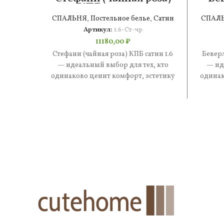
КПБ сатин 1.6
СПАЛЬНЯ
,
Постельное белье
,
Сатин
СПАЛ
Артикул:
1.6-Ст-чр
11180,00
₽
Стефани (чайная роза) КПБ сатин 1.6
Беверл
— идеальный выбор для тех, кто
— ид
одинаково ценит комфорт, эстетику
одинак
и практичность. В составе
и