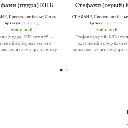
ефани (пудра) КПБ
Стефани (серый)
сатин 7Е
сатин 7Е
ЬНЯ
,
Постельное белье
,
Сатин
СПАЛЬНЯ
,
Постельное белье
Артикул:
7Е-Ст-пд
Артикул:
7Е-Ст-сер
20610,00
₽
20610,00
₽
ани (пудра) КПБ сатин 7Е —
Стефани (серый) КПБ сатин
альный выбор для тех, кто
идеальный выбор для тех,
ово ценит комфорт, эстетику
одинаково ценит комфорт, э
практичность. В составе —
и практичность. В состав