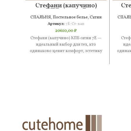
Стефани (капучино)
Ст
КПБ сатин 7Е
СПАЛЬНЯ
,
Постельное белье
,
Сатин
СПАЛ
Артикул:
7Е-Ст-кап
20610,00
₽
Стефани (капучино) КПБ сатин 7Е —
Стеф
идеальный выбор для тех, кто
иде
одинаково ценит комфорт, эстетику
одинак
и практичность. В составе —
и 