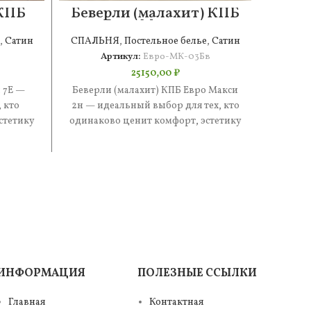
 КПБ
Беверли (малахит) КПБ
Сте
Евро Макси 2н
,
Сатин
СПАЛЬНЯ
,
Постельное белье
,
Сатин
СПАЛ
Артикул:
Евро-МК-03Бв
25150,00
₽
 7Е —
Беверли (малахит) КПБ Евро Макси
Стефа
 кто
2н — идеальный выбор для тех, кто
иде
стетику
одинаково ценит комфорт, эстетику
одинак
е —
и практичность. В составе
и п
ИНФОРМАЦИЯ
ПОЛЕЗНЫЕ ССЫЛКИ
Главная
Контактная