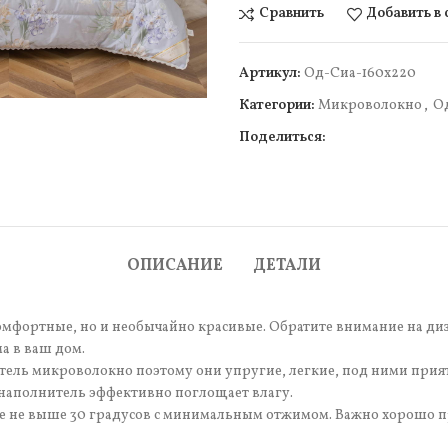
Сравнить
Добавить в
Артикул:
Од-Сиа-160х220
Категории:
Микроволокно
,
О
Поделиться:
чить
ОПИСАНИЕ
ДЕТАЛИ
омфортные, но и необычайно красивые. Обратите внимание на ди
а в ваш дом.
тель микроволокно поэтому они упругие, легкие, под ними прият
ь наполнитель эффективно поглощает влагу.
уре не выше 30 градусов с минимальным отжимом. Важно хорошо