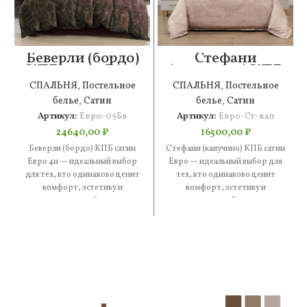
Беверли (бордо)
Стефани
КПБ сатин Евро
(капучино) КПБ
4н
сатин Евро
СПАЛЬНЯ
,
Постельное
СПАЛЬНЯ
,
Постельное
белье
,
Сатин
белье
,
Сатин
Артикул:
Евро-05Бв
Артикул:
Евро-Ст-кап
24640,00
₽
16500,00
₽
Беверли (бордо) КПБ сатин
Стефани (капучино) КПБ сатин
Евро 4н — идеальный выбор
Евро — идеальный выбор для
для тех, кто одинаково ценит
тех, кто одинаково ценит
комфорт, эстетику и
комфорт, эстетику и
практичность. В составе
практичность. В составе —