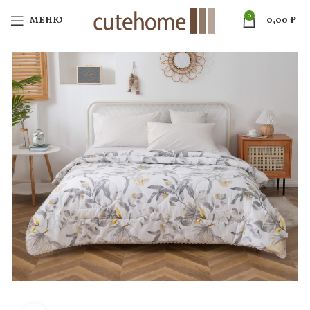
0
МЕНЮ
0,00
₽