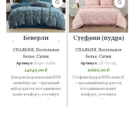
Беверли
Стефани (пудра)
(морская волна)
КПБ сатин 7Е
КПБ сатин Евро
СПАЛЬНЯ
,
Постельное
СПАЛЬНЯ
,
Постельное
4н
белье
,
Сатин
белье
,
Сатин
Артикул:
Евро-04Бв
Артикул:
7Е-Ст-пд
24640,00
₽
20610,00
₽
Беверли (морская волна) КПБ
Стефани (пудра) КПБ сатин 7Е
сатин Евро 4н — идеальный
— идеальный выбор для тех,
выбор для тех, кто одинаково
кто одинаково ценит
ценит комфорт, эстетику и
комфорт, эстетику и
практичность. В
практичность. В составе —