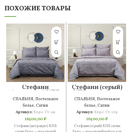
ПОХОЖИЕ ТОВАРЫ
Стефани
Стефани (серый)
(антрацит) КПБ
КПБ сатин Евро
сатин Евро
СПАЛЬНЯ
,
Постельное
СПАЛЬНЯ
,
Постельное
белье
,
Сатин
белье
,
Сатин
Артикул:
Евро-Ст-ан
Артикул:
Евро-Ст-сер
16500,00
₽
16500,00
₽
Стефани (антрацит) КПБ
Стефани (серый) КПБ сатин
сатин Евро — идеальный
Евро — идеальный выбор для