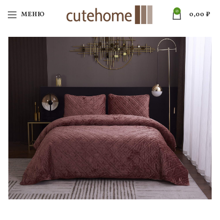
0
МЕНЮ
0,00
₽