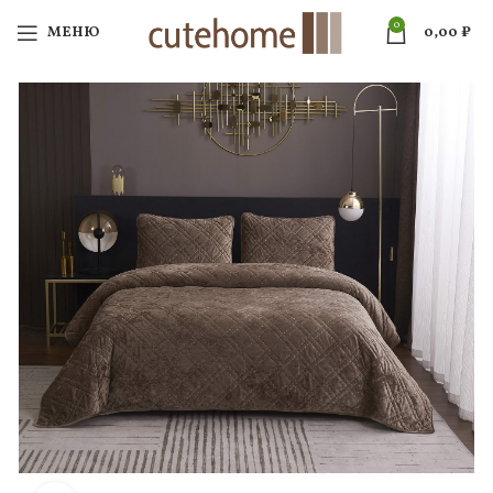
0
МЕНЮ
0,00
₽