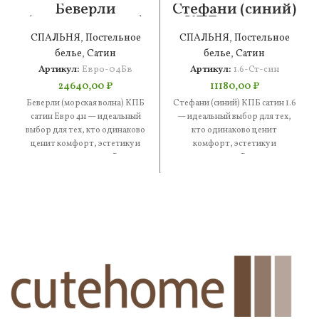
Беверли
Стефани (синий)
(морская волна)
КПБ сатин 1.6
КПБ сатин Евро
СПАЛЬНЯ
,
Постельное
СПАЛЬНЯ
,
Постельное
4н
белье
,
Сатин
белье
,
Сатин
Артикул:
Евро-04Бв
Артикул:
1.6-Ст-син
24640,00
₽
11180,00
₽
Беверли (морская волна) КПБ
Стефани (синий) КПБ сатин 1.6
сатин Евро 4н — идеальный
— идеальный выбор для тех,
выбор для тех, кто одинаково
кто одинаково ценит
ценит комфорт, эстетику и
комфорт, эстетику и
практичность. В
практичность. В составе —