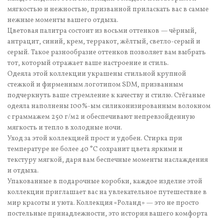
мягкостью и нежностью, призванной приласкать вас в самые
нежные моменты вашего отдыха.
Цветовая палитра состоит из восьми оттенков — чёрный,
антрацит, синий, крем, терракот, жёлтый, светло-серый и
серый. Такое разнообразие оттенков позволяет вам выбрать
тот, который отражает ваше настроение и стиль.
Одеяла этой коллекции украшены стильной крупной
стежкой и фирменным логотипом SDM, призванным
подчеркнуть ваше стремление к качеству и стилю. Стёганые
одеяла наполнены 100%-ым силиконизированным волокном
с граммажем 250 г/м2 и обеспечивают непревзойденную
мягкость и тепло в холодные ночи.
Уход за этой коллекцией прост и удобен. Стирка при
температуре не более 40 °C сохранит цвета яркими и
текстуру мягкой, даря вам беспечные моменты наслаждения
и отдыха.
Упакованные в подарочные коробки, каждое изделие этой
коллекции приглашает вас на увлекательное путешествие в
мир красоты и уюта. Коллекция «Роланд» — это не просто
постельные принадлежности, это история вашего комфорта