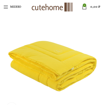
0
МЕНЮ
0,00
₽