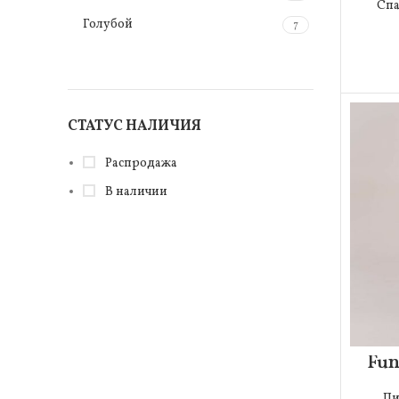
Спа
Голубой
7
Желтый
7
Красный
2
Кремовый
СТАТУС НАЛИЧИЯ
6
Мультиколор
227
Распродажа
Синий
13
В наличии
Терракотовый
6
Черный
10
Fun
Пи