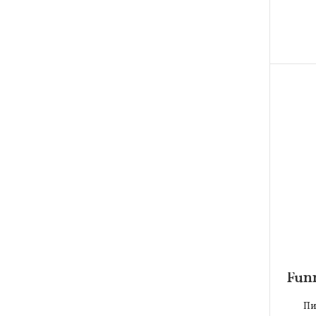
Fun
Пи