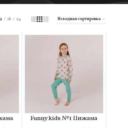
12
18
24
жама
Funny kids №1 Пижама
0
Детская 110-116