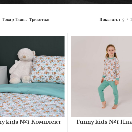
Товар Ткань
Трикотаж
Показать
9
ny kids №1 Комплект
Funny kids №1 Пи
Детский
Детская 104-11