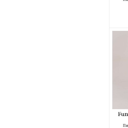
Fun
Пи