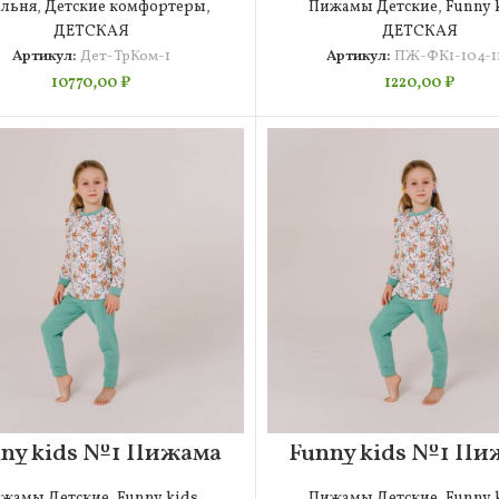
льня
,
Детские комфортеры
,
Пижамы Детские
,
Funny 
ДЕТСКАЯ
ДЕТСКАЯ
Артикул:
Дет-ТрКом-1
Артикул:
ПЖ-ФК1-104-1
10770,00
₽
1220,00
₽
ny kids №1 Пижама
Funny kids №1 Пи
Детская 74-80
Детская 80-8
жамы Детские
,
Funny kids
,
Пижамы Детские
,
Funny 