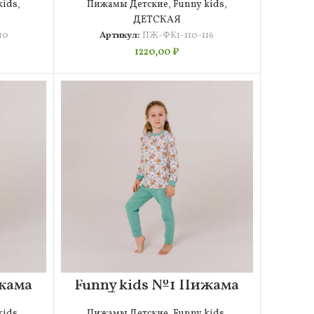
kids
,
Пижамы Детские
,
Funny kids
,
ДЕТСКАЯ
10
Артикул:
ПЖ-ФК1-110-116
1220,00
₽
жама
Funny kids №1 Пижама
6
Детская 86-92
kids
,
Пижамы Детские
,
Funny kids
,