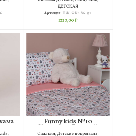
ДЕТСКАЯ
6
Артикул:
ПЖ-ФК1-86-92
1220,00
₽
жама
Funny kids №10
4
Комплект Детский
kids
,
Спальня
,
Детские покрывала
,