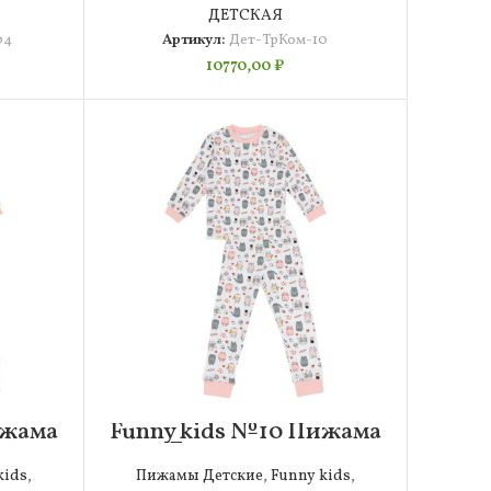
ДЕТСКАЯ
04
Артикул:
Дет-ТрКом-10
10770,00
₽
ижама
Funny kids №10 Пижама
6
Детская 74-80
kids
,
Пижамы Детские
,
Funny kids
,