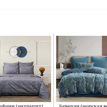
ефани (антрацит)
Беверли (морская в