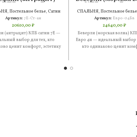
КПБ сатин 7Е
КПБ сатин Евро
ЬНЯ
,
Постельное белье
,
Сатин
СПАЛЬНЯ
,
Постельное белье
Артикул:
7Е-Ст-ан
Артикул:
Евро-04Бв
20610,00
₽
24640,00
₽
и (антрацит) КПБ сатин 7Е —
Беверли (морская волна) КП
альный выбор для тех, кто
Евро 4н — идеальный выбор д
ово ценит комфорт, эстетику
кто одинаково ценит ком
практичность. В составе —
эстетику и практичность