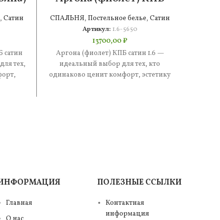
 4н
сатин 1.6
,
Сатин
СПАЛЬНЯ
,
Постельное белье
,
Сатин
СПАЛ
Артикул:
1.6-5650
13700,00
₽
Б сатин
Аргона (фиолет) КПБ сатин 1.6 —
Стефа
ля тех,
идеальный выбор для тех, кто
Евро 
форт,
одинаково ценит комфорт, эстетику
кто 
. В
и практичность. В составе —
эстети
ИНФОРМАЦИЯ
ПОЛЕЗНЫЕ ССЫЛКИ
Главная
Контактная
информация
О нас