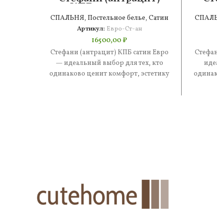
КПБ сатин Евро
СПАЛЬНЯ
,
Постельное белье
,
Сатин
СПАЛ
Артикул:
Евро-Ст-ан
16500,00
₽
Стефани (антрацит) КПБ сатин Евро
Стефан
— идеальный выбор для тех, кто
иде
одинаково ценит комфорт, эстетику
одинак
и практичность. В составе —
и 