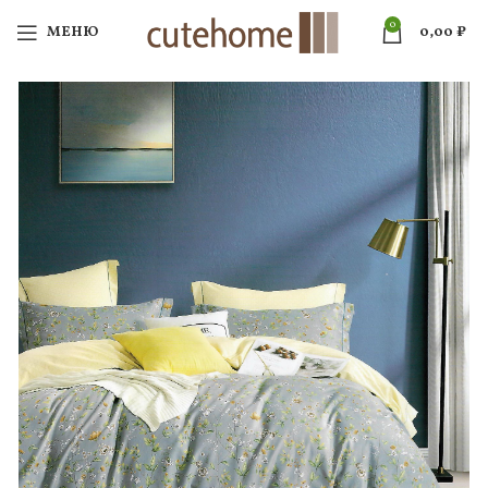
0
МЕНЮ
0,00
₽