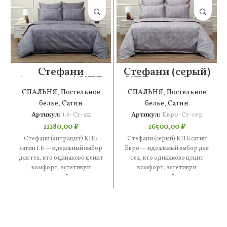
Стефани
Стефани (серый)
(антрацит) КПБ
КПБ сатин Евро
сатин 1.6
СПАЛЬНЯ
,
Постельное
СПАЛЬНЯ
,
Постельное
белье
,
Сатин
белье
,
Сатин
Артикул:
1.6-Ст-ан
Артикул:
Евро-Ст-сер
11180,00
₽
16500,00
₽
Стефани (антрацит) КПБ
Стефани (серый) КПБ сатин
сатин 1.6 — идеальный выбор
Евро — идеальный выбор для
для тех, кто одинаково ценит
тех, кто одинаково ценит
комфорт, эстетику и
комфорт, эстетику и
практичность. В составе —
практичность. В составе —