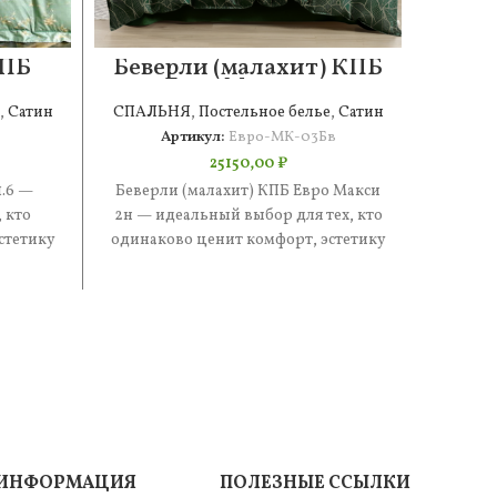
КПБ
Беверли (малахит) КПБ
Сте
Евро Макси 2н
,
Сатин
СПАЛЬНЯ
,
Постельное белье
,
Сатин
СПАЛ
Артикул:
Евро-МК-03Бв
25150,00
₽
1.6 —
Беверли (малахит) КПБ Евро Макси
Стефан
 кто
2н — идеальный выбор для тех, кто
иде
стетику
одинаково ценит комфорт, эстетику
одинак
е —
и практичность. В составе
и п
ИНФОРМАЦИЯ
ПОЛЕЗНЫЕ ССЫЛКИ