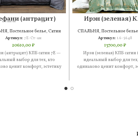
ефани (антрацит)
Ирэн (зеленая) 
КПБ сатин 7Е
сатин 1.6
ЬНЯ
,
Постельное белье
,
Сатин
СПАЛЬНЯ
,
Постельное белье
Артикул:
7Е-Ст-ан
Артикул:
1.6-5648
20610,00
₽
13700,00
₽
и (антрацит) КПБ сатин 7Е —
Ирэн (зеленая) КПБ сатин 
альный выбор для тех, кто
идеальный выбор для тех,
ово ценит комфорт, эстетику
одинаково ценит комфорт, э
практичность. В составе —
и практичность. В состав