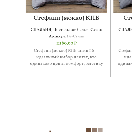
Стефани (мокко) КПБ
Ст
сатин 1.6
СПАЛЬНЯ
,
Постельное белье
,
Сатин
СПАЛ
Артикул:
1.6-Ст-мк
11180,00
₽
Стефани (мокко) КПБ сатин 1.6 —
Стефан
идеальный выбор для тех, кто
иде
одинаково ценит комфорт, эстетику
одинак
и практичность. В составе —
и 