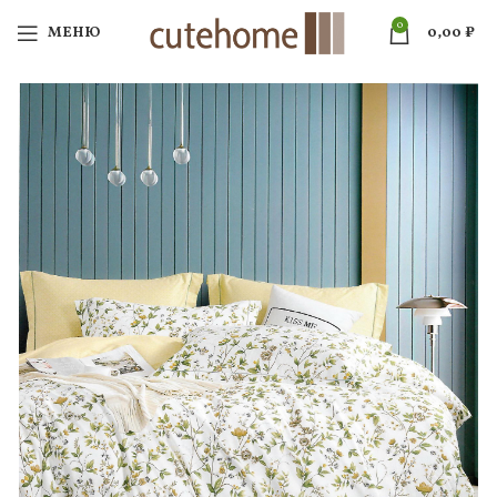
0
МЕНЮ
0,00
₽