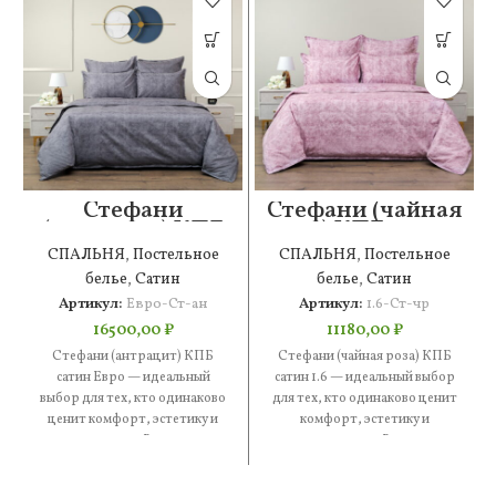
Стефани
Стефани (чайная
(антрацит) КПБ
роза) КПБ сатин
сатин Евро
1.6
СПАЛЬНЯ
,
Постельное
СПАЛЬНЯ
,
Постельное
белье
,
Сатин
белье
,
Сатин
Артикул:
Евро-Ст-ан
Артикул:
1.6-Ст-чр
16500,00
₽
11180,00
₽
Стефани (антрацит) КПБ
Стефани (чайная роза) КПБ
сатин Евро — идеальный
сатин 1.6 — идеальный выбор
выбор для тех, кто одинаково
для тех, кто одинаково ценит
ценит комфорт, эстетику и
комфорт, эстетику и
практичность. В составе —
практичность. В составе