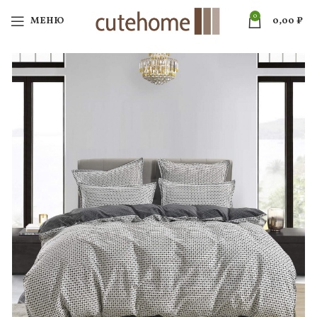
0
МЕНЮ
0,00
₽