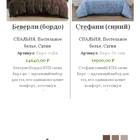
Беверли (бордо)
Стефани (синий)
КПБ сатин Евро
КПБ сатин Евро
4н
СПАЛЬНЯ
,
Постельное
СПАЛЬНЯ
,
Постельное
белье
,
Сатин
белье
,
Сатин
Артикул:
Евро-05Бв
Артикул:
Евро-Ст-син
24640,00
₽
16500,00
₽
Беверли (бордо) КПБ сатин
Стефани (синий) КПБ сатин
Евро 4н — идеальный выбор
Евро — идеальный выбор для
для тех, кто одинаково ценит
тех, кто одинаково ценит
комфорт, эстетику и
комфорт, эстетику и
практичность. В составе
практичность. В составе —