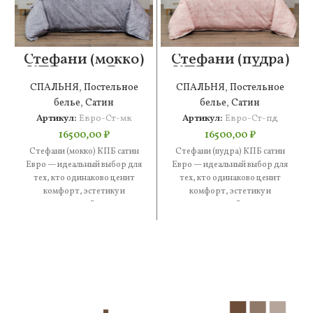
Стефани (мокко)
Стефани (пудра)
КПБ сатин Евро
КПБ сатин Евро
СПАЛЬНЯ
,
Постельное
СПАЛЬНЯ
,
Постельное
белье
,
Сатин
белье
,
Сатин
Артикул:
Евро-Ст-мк
Артикул:
Евро-Ст-пд
16500,00
₽
16500,00
₽
Стефани (мокко) КПБ сатин
Стефани (пудра) КПБ сатин
Евро — идеальный выбор для
Евро — идеальный выбор для
тех, кто одинаково ценит
тех, кто одинаково ценит
комфорт, эстетику и
комфорт, эстетику и
практичность. В составе —
практичность. В составе —