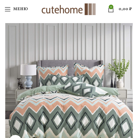
0
МЕНЮ
0,00
₽