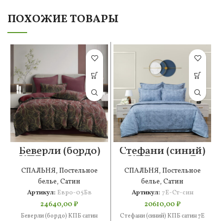
ПОХОЖИЕ ТОВАРЫ
Беверли (бордо)
Стефани (синий)
КПБ сатин Евро
КПБ сатин 7Е
4н
СПАЛЬНЯ
,
Постельное
СПАЛЬНЯ
,
Постельное
белье
,
Сатин
белье
,
Сатин
Артикул:
Евро-05Бв
Артикул:
7Е-Ст-син
24640,00
₽
20610,00
₽
Беверли (бордо) КПБ сатин
Стефани (синий) КПБ сатин 7Е