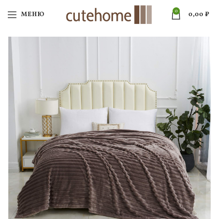
0
МЕНЮ
0,00
₽