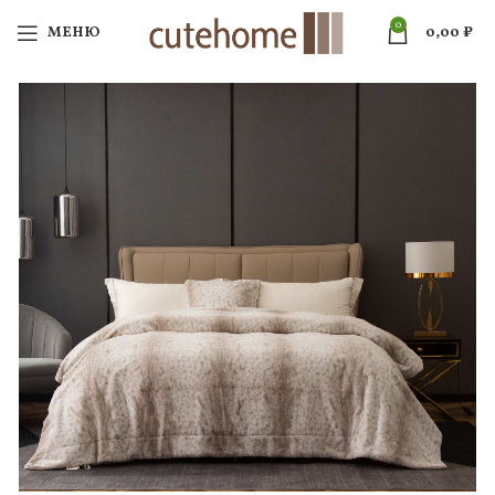
0
МЕНЮ
0,00
₽